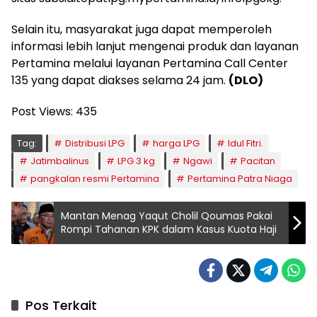
Selain itu, masyarakat juga dapat memperoleh
informasi lebih lanjut mengenai produk dan layanan
Pertamina melalui layanan Pertamina Call Center
135 yang dapat diakses selama 24 jam.
(DLO)
Post Views:
435
Tag:
Distribusi LPG
harga LPG
Idul Fitri.
Jatimbalinus
LPG 3 kg
Ngawi
Pacitan
pangkalan resmi Pertamina
Pertamina Patra Niaga
Mantan Menag Yaqut Cholil Qoumas Pakai
Rompi Tahanan KPK dalam Kasus Kuota Haji
Pos Terkait