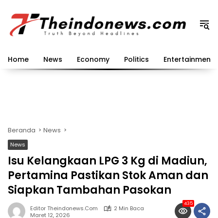
Langsung
ke
konten
Home
News
Economy
Politics
Entertainment
Beranda
News
News
Isu Kelangkaan LPG 3 Kg di Madiun,
Pertamina Pastikan Stok Aman dan
Siapkan Tambahan Pasokan
435
Editor Theindonews.com
2 Min Baca
Maret 12, 2026