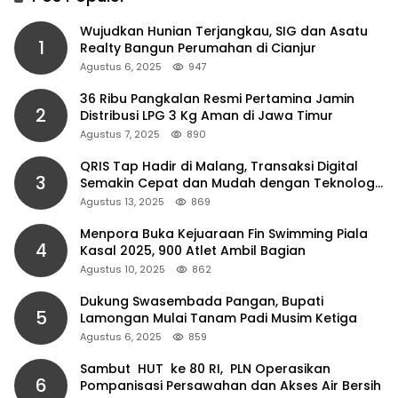
Wujudkan Hunian Terjangkau, SIG dan Asatu
1
Realty Bangun Perumahan di Cianjur
Agustus 6, 2025
947
36 Ribu Pangkalan Resmi Pertamina Jamin
2
Distribusi LPG 3 Kg Aman di Jawa Timur
Agustus 7, 2025
890
QRIS Tap Hadir di Malang, Transaksi Digital
3
Semakin Cepat dan Mudah dengan Teknologi
NFC
Agustus 13, 2025
869
Menpora Buka Kejuaraan Fin Swimming Piala
4
Kasal 2025, 900 Atlet Ambil Bagian
Agustus 10, 2025
862
Dukung Swasembada Pangan, Bupati
5
Lamongan Mulai Tanam Padi Musim Ketiga
Agustus 6, 2025
859
Sambut HUT ke 80 RI, PLN Operasikan
6
Pompanisasi Persawahan dan Akses Air Bersih