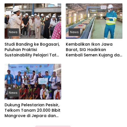
News
News
Studi Banding ke Bogasari,
Kembalikan Ikon Jawa
Puluhan Praktisi
Barat, SIG Hadirkan
Sustainability Pelajari Tata
Kembali Semen Kujang dan
Kelola Industri
Gandeng PERSIB Bandung
Berkelanjutan
News
Dukung Pelestarian Pesisir,
Telkom Tanam 20.000 Bibit
Mangrove di Jepara dan
Manggarai Barat