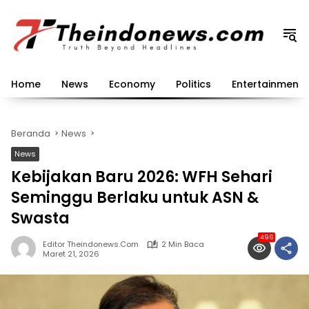
Langsung
ke
konten
Home
News
Economy
Politics
Entertainment
Beranda
News
News
Kebijakan Baru 2026: WFH Sehari
Seminggu Berlaku untuk ASN &
Swasta
496
Editor Theindonews.com
2 Min Baca
Maret 21, 2026