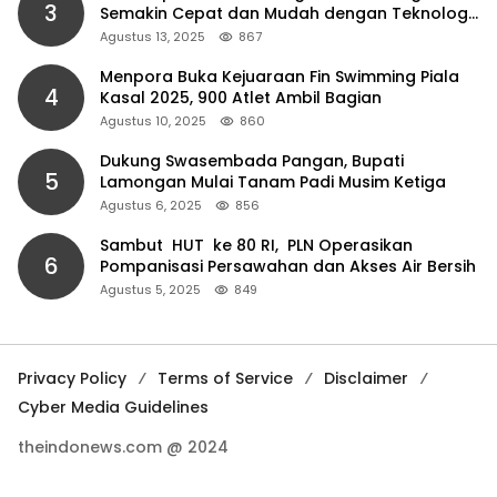
3
Semakin Cepat dan Mudah dengan Teknologi
NFC
Agustus 13, 2025
867
Menpora Buka Kejuaraan Fin Swimming Piala
4
Kasal 2025, 900 Atlet Ambil Bagian
Agustus 10, 2025
860
Dukung Swasembada Pangan, Bupati
5
Lamongan Mulai Tanam Padi Musim Ketiga
Agustus 6, 2025
856
Sambut HUT ke 80 RI, PLN Operasikan
6
Pompanisasi Persawahan dan Akses Air Bersih
Agustus 5, 2025
849
Privacy Policy
Terms of Service
Disclaimer
Cyber Media Guidelines
theindonews.com @ 2024