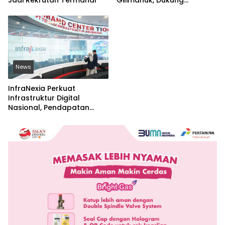
Jadi Rekrutan Termahal
Gilimanuk, Dukung
Kelancaran Logistik Jawa-
Bali
News
InfraNexia Perkuat
Infrastruktur Digital
Nasional, Pendapatan
Eksternal Melonjak 31
Persen