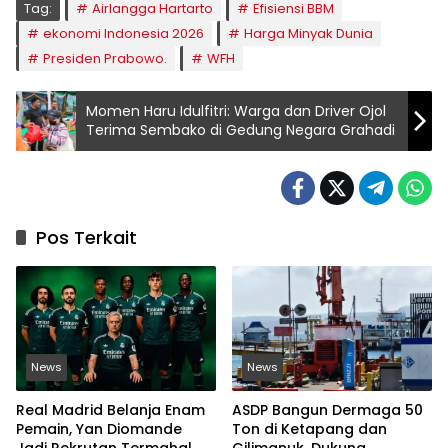
Tag:
Airlangga Hartarto
Efisiensi BBM
ekonomi Indonesia 2026
Harga Minyak Dunia
Presiden Prabowo.
WFH
Momen Haru Idulfitri: Warga dan Driver Ojol
Terima Sembako di Gedung Negara Grahadi
Pos Terkait
News
News
Real Madrid Belanja Enam
ASDP Bangun Dermaga 50
Pemain, Yan Diomande
Ton di Ketapang dan