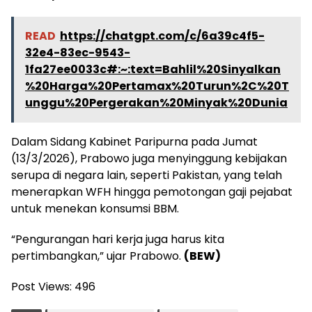
READ
https://chatgpt.com/c/6a39c4f5-
32e4-83ec-9543-
1fa27ee0033c#:~:text=Bahlil%20Sinyalkan
%20Harga%20Pertamax%20Turun%2C%20T
unggu%20Pergerakan%20Minyak%20Dunia
Dalam Sidang Kabinet Paripurna pada Jumat
(13/3/2026), Prabowo juga menyinggung kebijakan
serupa di negara lain, seperti Pakistan, yang telah
menerapkan WFH hingga pemotongan gaji pejabat
untuk menekan konsumsi BBM.
“Pengurangan hari kerja juga harus kita
pertimbangkan,” ujar Prabowo.
(BEW)
Post Views:
496