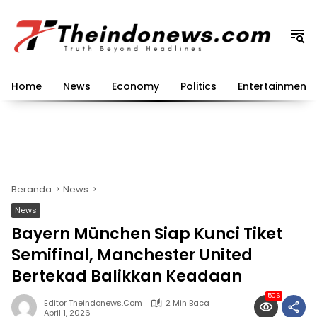
Langsung
ke
konten
Home
News
Economy
Politics
Entertainment
Beranda
News
News
Bayern München Siap Kunci Tiket
Semifinal, Manchester United
Bertekad Balikkan Keadaan
506
Editor Theindonews.com
2 Min Baca
April 1, 2026