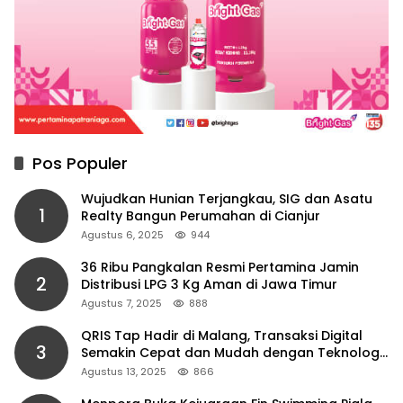
Pos Populer
Wujudkan Hunian Terjangkau, SIG dan Asatu
1
Realty Bangun Perumahan di Cianjur
Agustus 6, 2025
944
36 Ribu Pangkalan Resmi Pertamina Jamin
2
Distribusi LPG 3 Kg Aman di Jawa Timur
Agustus 7, 2025
888
QRIS Tap Hadir di Malang, Transaksi Digital
3
Semakin Cepat dan Mudah dengan Teknologi
NFC
Agustus 13, 2025
866