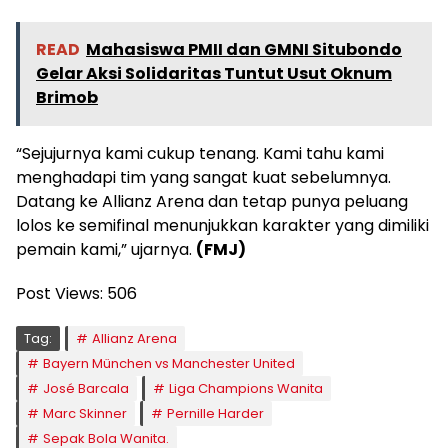
READ
Mahasiswa PMII dan GMNI Situbondo
Gelar Aksi Solidaritas Tuntut Usut Oknum
Brimob
“Sejujurnya kami cukup tenang. Kami tahu kami
menghadapi tim yang sangat kuat sebelumnya.
Datang ke Allianz Arena dan tetap punya peluang
lolos ke semifinal menunjukkan karakter yang dimiliki
pemain kami,” ujarnya.
(FMJ)
Post Views:
506
Tag:
Allianz Arena
Bayern München vs Manchester United
José Barcala
Liga Champions Wanita
Marc Skinner
Pernille Harder
Sepak Bola Wanita.