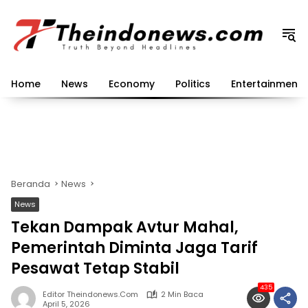
Langsung
ke
konten
Home
News
Economy
Politics
Entertainment
Beranda
News
News
Tekan Dampak Avtur Mahal,
Pemerintah Diminta Jaga Tarif
Pesawat Tetap Stabil
435
Editor Theindonews.com
2 Min Baca
April 5, 2026