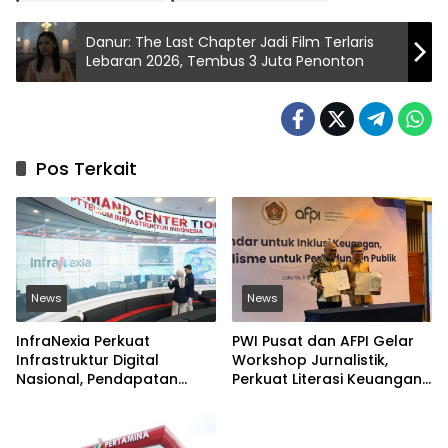
Danur: The Last Chapter Jadi Film Terlaris
Lebaran 2026, Tembus 3 Juta Penonton
Pos Terkait
News
News
InfraNexia Perkuat
PWI Pusat dan AFPI Gelar
Infrastruktur Digital
Workshop Jurnalistik,
Nasional, Pendapatan
Perkuat Literasi Keuangan
Eksternal Melonjak 31
Digital dan Lawan Pinjol
Persen
Ilegal