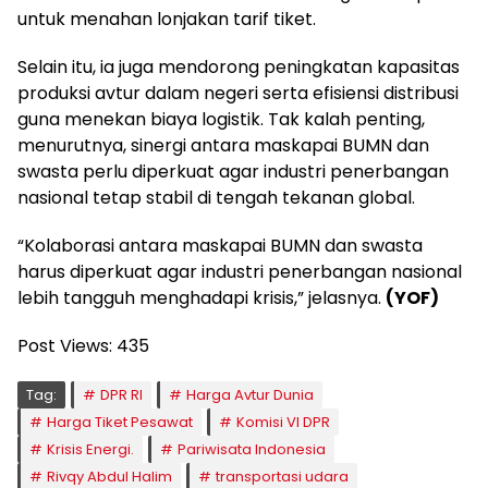
untuk menahan lonjakan tarif tiket.
Selain itu, ia juga mendorong peningkatan kapasitas
produksi avtur dalam negeri serta efisiensi distribusi
guna menekan biaya logistik. Tak kalah penting,
menurutnya, sinergi antara maskapai BUMN dan
swasta perlu diperkuat agar industri penerbangan
nasional tetap stabil di tengah tekanan global.
“Kolaborasi antara maskapai BUMN dan swasta
harus diperkuat agar industri penerbangan nasional
lebih tangguh menghadapi krisis,” jelasnya.
(YOF)
Post Views:
435
Tag:
DPR RI
Harga Avtur Dunia
Harga Tiket Pesawat
Komisi VI DPR
Krisis Energi.
Pariwisata Indonesia
Rivqy Abdul Halim
transportasi udara