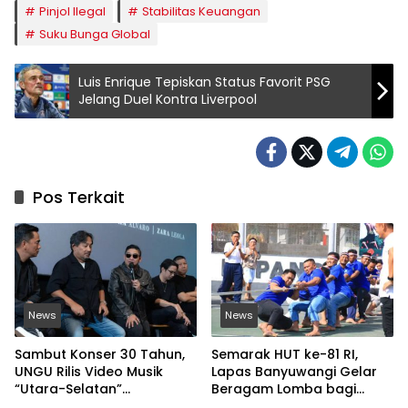
Pinjol Ilegal
Stabilitas Keuangan
Suku Bunga Global
Luis Enrique Tepiskan Status Favorit PSG
Jelang Duel Kontra Liverpool
Pos Terkait
News
News
Sambut Konser 30 Tahun,
Semarak HUT ke-81 RI,
UNGU Rilis Video Musik
Lapas Banyuwangi Gelar
“Utara-Selatan”
Beragam Lomba bagi
Disutradarai Pasha
Warga Binaan