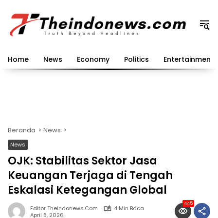
Langsung
ke
konten
Home
News
Economy
Politics
Entertainment
Beranda
News
News
OJK: Stabilitas Sektor Jasa
Keuangan Terjaga di Tengah
Eskalasi Ketegangan Global
445
Editor Theindonews.com
4 Min Baca
April 8, 2026