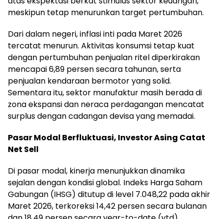
atas ekspektasi berkat stimulus sektor keuangan,
meskipun tetap menurunkan target pertumbuhan.
Dari dalam negeri, inflasi inti pada Maret 2026
tercatat menurun. Aktivitas konsumsi tetap kuat
dengan pertumbuhan penjualan ritel diperkirakan
mencapai 6,89 persen secara tahunan, serta
penjualan kendaraan bermotor yang solid.
Sementara itu, sektor manufaktur masih berada di
zona ekspansi dan neraca perdagangan mencatat
surplus dengan cadangan devisa yang memadai.
Pasar Modal Berfluktuasi, Investor Asing Catat
Net Sell
Di pasar modal, kinerja menunjukkan dinamika
sejalan dengan kondisi global. Indeks Harga Saham
Gabungan (IHSG) ditutup di level 7.048,22 pada akhir
Maret 2026, terkoreksi 14,42 persen secara bulanan
dan 18,49 persen secara year-to-date (ytd).