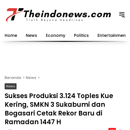
Langsung
ke
konten
Home
News
Economy
Politics
Entertainment
Beranda
News
News
Sukses Produksi 3.124 Toples Kue
Kering, SMKN 3 Sukabumi dan
Bogasari Cetak Rekor Baru di
Ramadan 1447 H