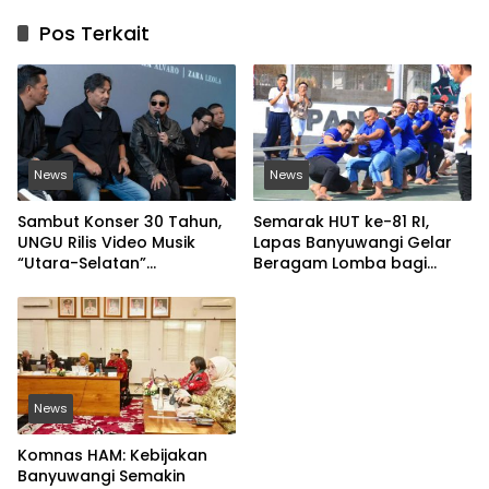
Pos Terkait
News
News
Sambut Konser 30 Tahun,
Semarak HUT ke-81 RI,
UNGU Rilis Video Musik
Lapas Banyuwangi Gelar
“Utara-Selatan”
Beragam Lomba bagi
Disutradarai Pasha
Warga Binaan
News
Komnas HAM: Kebijakan
Banyuwangi Semakin