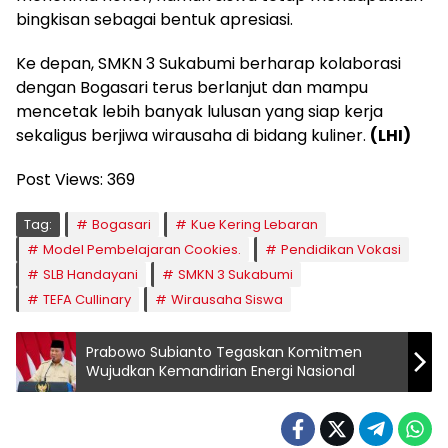
bingkisan sebagai bentuk apresiasi.
Ke depan, SMKN 3 Sukabumi berharap kolaborasi
dengan Bogasari terus berlanjut dan mampu
mencetak lebih banyak lulusan yang siap kerja
sekaligus berjiwa wirausaha di bidang kuliner.
(LHI)
Post Views:
369
Tag:
Bogasari
Kue Kering Lebaran
Model Pembelajaran Cookies.
Pendidikan Vokasi
SLB Handayani
SMKN 3 Sukabumi
TEFA Cullinary
Wirausaha Siswa
Prabowo Subianto Tegaskan Komitmen
Wujudkan Kemandirian Energi Nasional