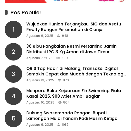
Pos Populer
Wujudkan Hunian Terjangkau, SIG dan Asatu
1
Realty Bangun Perumahan di Cianjur
Agustus 6, 2025
948
36 Ribu Pangkalan Resmi Pertamina Jamin
2
Distribusi LPG 3 Kg Aman di Jawa Timur
Agustus 7, 2025
890
QRIS Tap Hadir di Malang, Transaksi Digital
3
Semakin Cepat dan Mudah dengan Teknologi
NFC
Agustus 13, 2025
870
Menpora Buka Kejuaraan Fin Swimming Piala
4
Kasal 2025, 900 Atlet Ambil Bagian
Agustus 10, 2025
864
Dukung Swasembada Pangan, Bupati
5
Lamongan Mulai Tanam Padi Musim Ketiga
Agustus 6, 2025
862