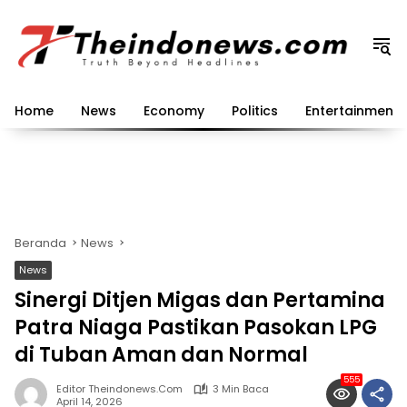
Langsung
ke
konten
Home
News
Economy
Politics
Entertainment
Beranda
News
News
Sinergi Ditjen Migas dan Pertamina
Patra Niaga Pastikan Pasokan LPG
di Tuban Aman dan Normal
555
Editor Theindonews.com
3 Min Baca
April 14, 2026