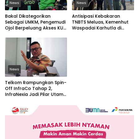
News
News
Bakal Dikategorikan
Antisipasi Kebakaran
Sebagai UMKM, Pengemudi
TNBTS Meluas, Kemenhut
Ojol Berpeluang Akses KUR
Waspadai Karhutla di
Bersubsidi Tanpa Agunan
Jawa Timur
News
Telkom Rampungkan Spin-
Off InfraCo Tahap 2,
InfraNexia Jadi Pilar Utama
Bisnis Wholesale
Connectivity