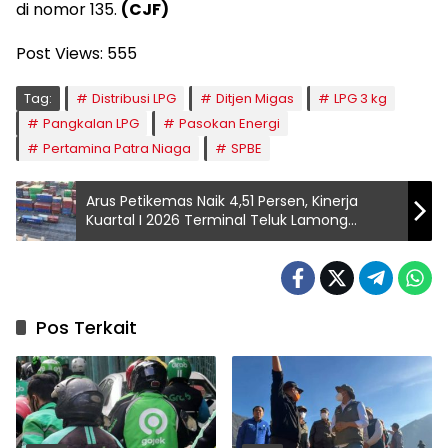
di nomor 135.
(CJF)
Post Views:
555
Tag:
Distribusi LPG
Ditjen Migas
LPG 3 kg
Pangkalan LPG
Pasokan Energi
Pertamina Patra Niaga
SPBE
Arus Petikemas Naik 4,51 Persen, Kinerja
Kuartal I 2026 Terminal Teluk Lamong
Tumbuh Positif
Pos Terkait