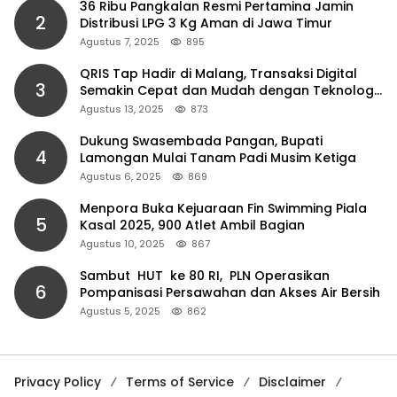
36 Ribu Pangkalan Resmi Pertamina Jamin
2
Distribusi LPG 3 Kg Aman di Jawa Timur
Agustus 7, 2025
895
QRIS Tap Hadir di Malang, Transaksi Digital
3
Semakin Cepat dan Mudah dengan Teknologi
NFC
Agustus 13, 2025
873
Dukung Swasembada Pangan, Bupati
4
Lamongan Mulai Tanam Padi Musim Ketiga
Agustus 6, 2025
869
Menpora Buka Kejuaraan Fin Swimming Piala
5
Kasal 2025, 900 Atlet Ambil Bagian
Agustus 10, 2025
867
Sambut HUT ke 80 RI, PLN Operasikan
6
Pompanisasi Persawahan dan Akses Air Bersih
Agustus 5, 2025
862
Privacy Policy
Terms of Service
Disclaimer