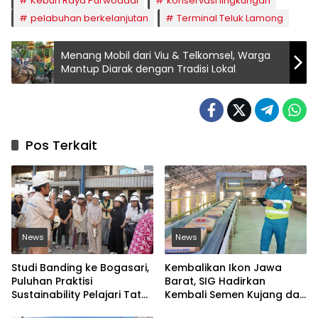
Kebun Raya Purwodadi
konservasi lingkungan
pelabuhan berkelanjutan
Terminal Teluk Lamong
Menang Mobil dari Viu & Telkomsel, Warga
Mantup Diarak dengan Tradisi Lokal
Pos Terkait
News
News
Studi Banding ke Bogasari,
Kembalikan Ikon Jawa
Puluhan Praktisi
Barat, SIG Hadirkan
Sustainability Pelajari Tata
Kembali Semen Kujang dan
Kelola Industri
Gandeng PERSIB Bandung