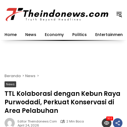
Langsung
ke
konten
Home
News
Economy
Politics
Entertainment
Beranda
News
News
TTL Kolaborasi dengan Kebun Raya
Purwodadi, Perkuat Konservasi di
Area Pelabuhan
503
Editor Theindonews.com
2 Min Baca
April 24, 2026