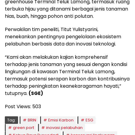
greenhouse Terminal Teluk Lamong, termasuk ruang
terbuka hijau yang ditanami berbagai jenis tanaman
hias, buah, hingga pohon anti polutan.
Perwakilan tim peneliti, Titut Yulistyarini,
menekankan pentingnya pengelolaan ekosistem
pelabuhan berbasis data dan inovasi teknologi.
“Kami akan melakukan kajian komprehensif
terhadap jenis tanaman yang sesuai dengan kondisi
lingkungan di kawasan Terminal Teluk Lamong,
termasuk potensi serapan karbon dan kontribusinya
terhadap peningkatan keanekaragaman hayati,”
tutupnya.
(SGE)
Post Views:
503
Tag:
BRIN
Emisi Karbon
ESG
green port
inovasi pelabuhan