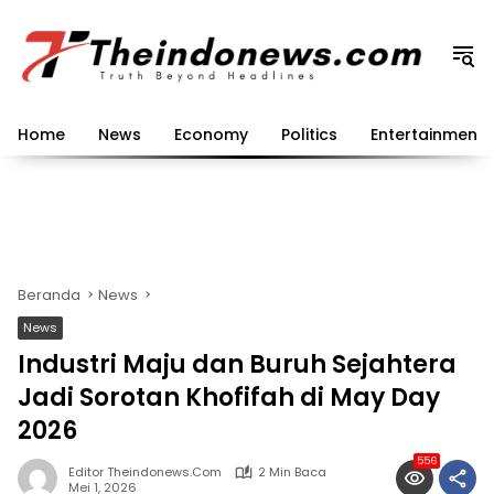
Langsung
ke
konten
Home
News
Economy
Politics
Entertainment
Beranda
News
News
Industri Maju dan Buruh Sejahtera
Jadi Sorotan Khofifah di May Day
2026
556
Editor Theindonews.com
2 Min Baca
Mei 1, 2026