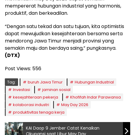
mempererat hubungan industrial yang harmonis,
produktif, dan berkeadilan.
“Dengan satu tekad dan satu tujuan, kita optimistis
dapat mewujudkan kesejahteraan bersama serta
mendorong Jawa Timur menjadi provinsi yang
semakin maju dan berdaya saing,” pungkasnya.
(DTX)
Post Views:
556
Tag:
buruh Jawa Timur
Hubungan Industrial
Investasi
jaminan sosial
kesejahteraan pekerja
Khofifah Indar Parawansa
kolaborasi industri
May Day 2026
produktivitas tenaga kerja
KAI Daop 9 Jember Catat Kenaikan
Okupansi saat Libur May Day