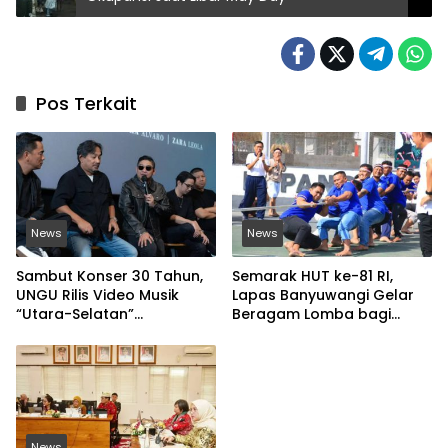
Pos Terkait
News
News
Sambut Konser 30 Tahun,
Semarak HUT ke-81 RI,
UNGU Rilis Video Musik
Lapas Banyuwangi Gelar
“Utara-Selatan”
Beragam Lomba bagi
Disutradarai Pasha
Warga Binaan
News