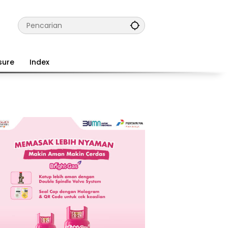
sure
Index