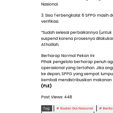
Nasional.
3. Sisa Terbengkalai: 6 SPPG masih
verifikasi.
“Sudah selesai perbaikannya (untuk
suspend karena prosesnya dilakukan
Athoillah.
Berharap Normal Pekan Ini
Pihak pengelola berharap penuh ag
operasional yang tertahan. Jika ang
ke depan, SPPG yang sempat lumpuh
kembali mendistribusikan makanan b
(FLE)
Post Views:
448
Tag:
Badan Gizi Nasional
Berita