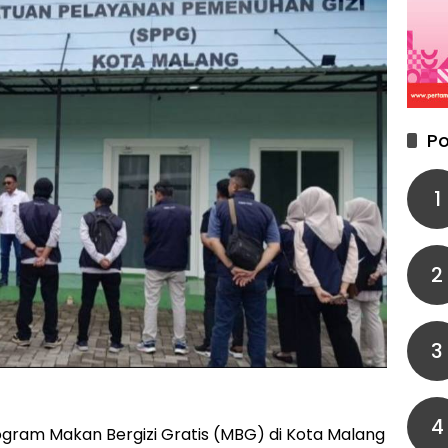
Po
1
2
3
4
rogram Makan Bergizi Gratis (MBG) di Kota Malang