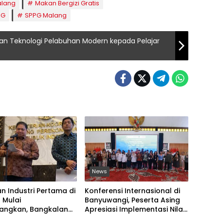
alang
Makan Bergizi Gratis
BG
SPPG Malang
an Teknologi Pelabuhan Modern kepada Pelajar
News
 Industri Pertama di
Konferensi Internasional di
 Mulai
Banyuwangi, Peserta Asing
angkan, Bangkalan
Apresiasi Implementasi Nilai-