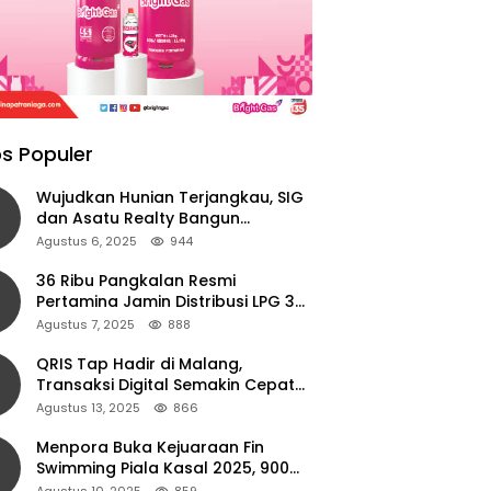
s Populer
Wujudkan Hunian Terjangkau, SIG
dan Asatu Realty Bangun
Perumahan di Cianjur
Agustus 6, 2025
944
36 Ribu Pangkalan Resmi
Pertamina Jamin Distribusi LPG 3
Kg Aman di Jawa Timur
Agustus 7, 2025
888
QRIS Tap Hadir di Malang,
Transaksi Digital Semakin Cepat
dan Mudah dengan Teknologi NFC
Agustus 13, 2025
866
Menpora Buka Kejuaraan Fin
Swimming Piala Kasal 2025, 900
Atlet Ambil Bagian
Agustus 10, 2025
859