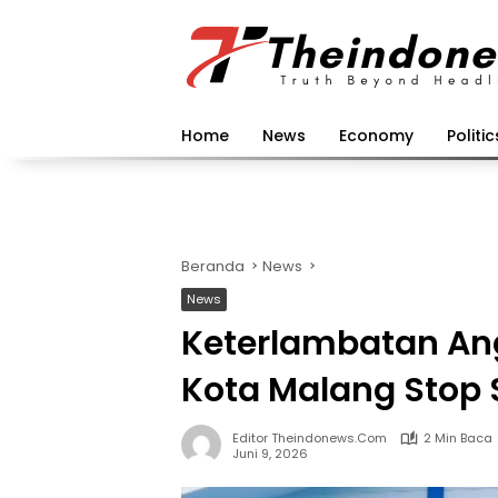
Langsung
ke
konten
Home
News
Economy
Politic
Beranda
News
News
Keterlambatan An
Kota Malang Stop
Editor Theindonews.com
2 Min Baca
Juni 9, 2026