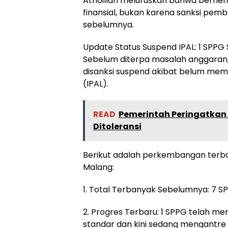
Athoillah meluruskan bahwa berhenti
finansial, bukan karena sanksi pem
sebelumnya.
Update Status Suspend IPAL: 1 SPPG 
Sebelum diterpa masalah anggaran
disanksi suspend akibat belum meme
(IPAL).
READ
Pemerintah Peringatkan
Ditoleransi
Berikut adalah perkembangan terba
Malang:
1. Total Terbanyak Sebelumnya: 7 S
2. Progres Terbaru: 1 SPPG telah me
standar dan kini sedang mengantre 