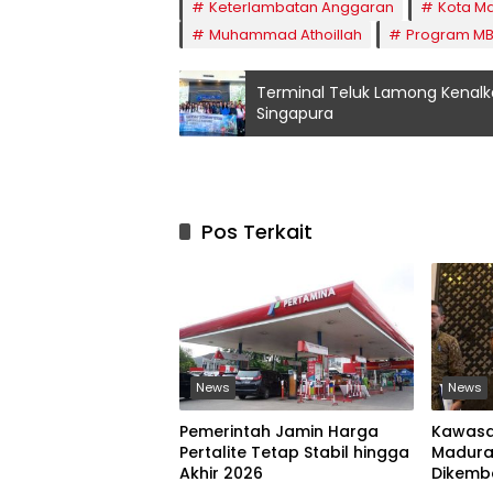
Keterlambatan Anggaran
Kota M
Muhammad Athoillah
Program M
Terminal Teluk Lamong Kenalk
Singapura
Pos Terkait
News
News
Pemerintah Jamin Harga
Kawasan
Pertalite Tetap Stabil hingga
Madura
Akhir 2026
Dikemb