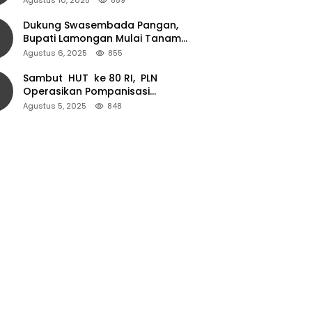
Dukung Swasembada Pangan,
Bupati Lamongan Mulai Tanam
Padi Musim Ketiga
Agustus 6, 2025
855
Sambut HUT ke 80 RI, PLN
Operasikan Pompanisasi
Persawahan dan Akses Air Bersih
Agustus 5, 2025
848