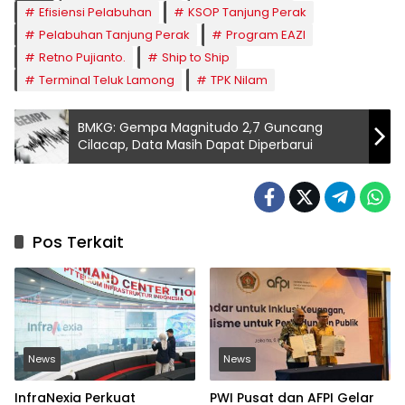
Efisiensi Pelabuhan
KSOP Tanjung Perak
Pelabuhan Tanjung Perak
Program EAZI
Retno Pujianto.
Ship to Ship
Terminal Teluk Lamong
TPK Nilam
BMKG: Gempa Magnitudo 2,7 Guncang
Cilacap, Data Masih Dapat Diperbarui
Pos Terkait
News
News
InfraNexia Perkuat
PWI Pusat dan AFPI Gelar