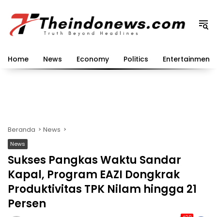
Langsung
ke
konten
Home
News
Economy
Politics
Entertainment
Beranda
News
News
Sukses Pangkas Waktu Sandar
Kapal, Program EAZI Dongkrak
Produktivitas TPK Nilam hingga 21
Persen