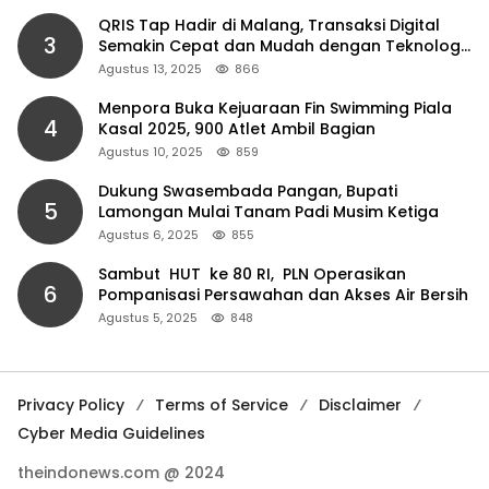
QRIS Tap Hadir di Malang, Transaksi Digital
3
Semakin Cepat dan Mudah dengan Teknologi
NFC
Agustus 13, 2025
866
Menpora Buka Kejuaraan Fin Swimming Piala
4
Kasal 2025, 900 Atlet Ambil Bagian
Agustus 10, 2025
859
Dukung Swasembada Pangan, Bupati
5
Lamongan Mulai Tanam Padi Musim Ketiga
Agustus 6, 2025
855
Sambut HUT ke 80 RI, PLN Operasikan
6
Pompanisasi Persawahan dan Akses Air Bersih
Agustus 5, 2025
848
Privacy Policy
Terms of Service
Disclaimer
Cyber Media Guidelines
theindonews.com @ 2024