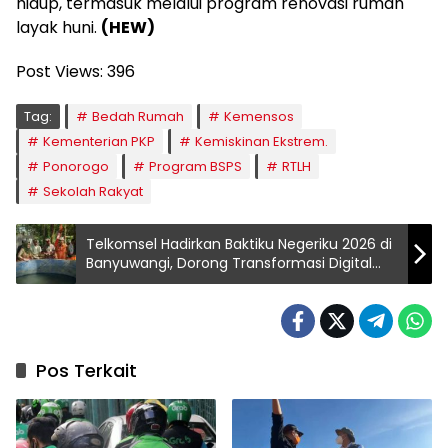
hidup, termasuk melalui program renovasi rumah
layak huni.
(HEW)
Post Views:
396
Tag:
Bedah Rumah
Kemensos
Kementerian PKP
Kemiskinan Ekstrem.
Ponorogo
Program BSPS
RTLH
Sekolah Rakyat
Telkomsel Hadirkan Baktiku Negeriku 2026 di
Banyuwangi, Dorong Transformasi Digital
dan Kemandirian Desa.
Pos Terkait