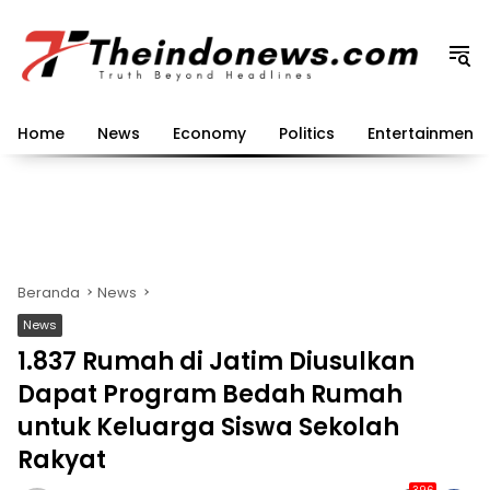
Langsung
ke
konten
Home
News
Economy
Politics
Entertainment
Beranda
News
News
1.837 Rumah di Jatim Diusulkan
Dapat Program Bedah Rumah
untuk Keluarga Siswa Sekolah
Rakyat