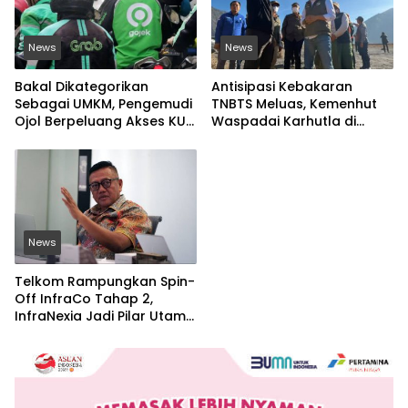
News
News
Bakal Dikategorikan
Antisipasi Kebakaran
Sebagai UMKM, Pengemudi
TNBTS Meluas, Kemenhut
Ojol Berpeluang Akses KUR
Waspadai Karhutla di
Bersubsidi Tanpa Agunan
Jawa Timur
News
Telkom Rampungkan Spin-
Off InfraCo Tahap 2,
InfraNexia Jadi Pilar Utama
Bisnis Wholesale
Connectivity