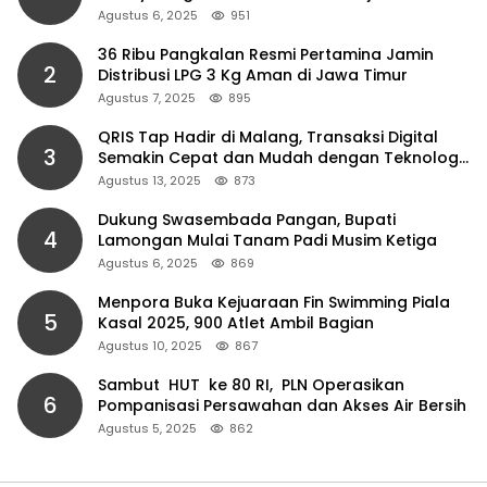
Agustus 6, 2025
951
36 Ribu Pangkalan Resmi Pertamina Jamin
2
Distribusi LPG 3 Kg Aman di Jawa Timur
Agustus 7, 2025
895
QRIS Tap Hadir di Malang, Transaksi Digital
3
Semakin Cepat dan Mudah dengan Teknologi
NFC
Agustus 13, 2025
873
Dukung Swasembada Pangan, Bupati
4
Lamongan Mulai Tanam Padi Musim Ketiga
Agustus 6, 2025
869
Menpora Buka Kejuaraan Fin Swimming Piala
5
Kasal 2025, 900 Atlet Ambil Bagian
Agustus 10, 2025
867
Sambut HUT ke 80 RI, PLN Operasikan
6
Pompanisasi Persawahan dan Akses Air Bersih
Agustus 5, 2025
862