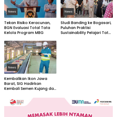
News
News
Tekan Risiko Keracunan,
Studi Banding ke Bogasari,
BGN Evaluasi Total Tata
Puluhan Praktisi
Kelola Program MBG
Sustainability Pelajari Tata
Kelola Industri
Berkelanjutan
News
Kembalikan Ikon Jawa
Barat, SIG Hadirkan
Kembali Semen Kujang dan
Gandeng PERSIB Bandung