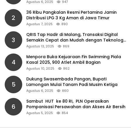
Agustus 6, 2025
947
36 Ribu Pangkalan Resmi Pertamina Jamin
2
Distribusi LPG 3 Kg Aman di Jawa Timur
Agustus 7, 2025
890
QRIS Tap Hadir di Malang, Transaksi Digital
3
Semakin Cepat dan Mudah dengan Teknologi
NFC
Agustus 13, 2025
869
Menpora Buka Kejuaraan Fin Swimming Piala
4
Kasal 2025, 900 Atlet Ambil Bagian
Agustus 10, 2025
862
Dukung Swasembada Pangan, Bupati
5
Lamongan Mulai Tanam Padi Musim Ketiga
Agustus 6, 2025
860
Sambut HUT ke 80 RI, PLN Operasikan
6
Pompanisasi Persawahan dan Akses Air Bersih
Agustus 5, 2025
854