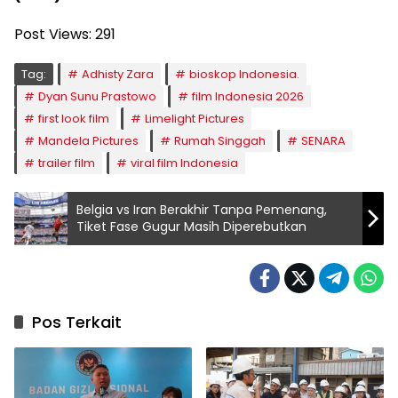
Post Views:
291
Tag:
Adhisty Zara
bioskop Indonesia.
Dyan Sunu Prastowo
film Indonesia 2026
first look film
Limelight Pictures
Mandela Pictures
Rumah Singgah
SENARA
trailer film
viral film Indonesia
Belgia vs Iran Berakhir Tanpa Pemenang,
Tiket Fase Gugur Masih Diperebutkan
Pos Terkait