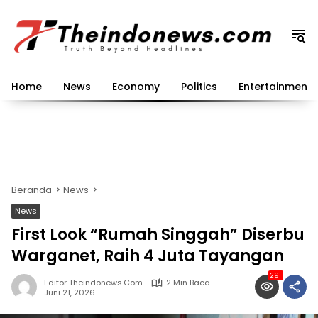
Langsung
ke
konten
Home
News
Economy
Politics
Entertainment
Beranda
News
News
First Look “Rumah Singgah” Diserbu
Warganet, Raih 4 Juta Tayangan
291
Editor Theindonews.com
2 Min Baca
Juni 21, 2026