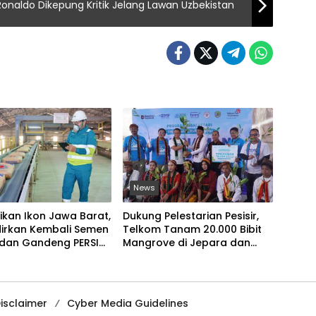
naldo Dikepung Kritik Jelang Lawan Uzbekistan
News
kan Ikon Jawa Barat,
Dukung Pelestarian Pesisir,
dirkan Kembali Semen
Telkom Tanam 20.000 Bibit
 dan Gandeng PERSIB
Mangrove di Jepara dan
ng
Manggarai Barat
isclaimer
Cyber Media Guidelines