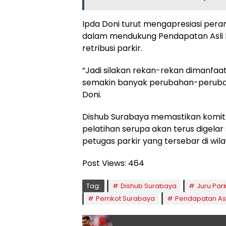
Ipda Doni turut mengapresiasi peran
dalam mendukung Pendapatan Asli D
retribusi parkir.
“Jadi silakan rekan-rekan dimanf
semakin banyak perubahan-perubahan.
Doni.
Dishub Surabaya memastikan komit
pelatihan serupa akan terus digela
petugas parkir yang tersebar di wi
Post Views:
464
Tag:
Dishub Surabaya
Juru Par
Pemkot Surabaya
Pendapatan As