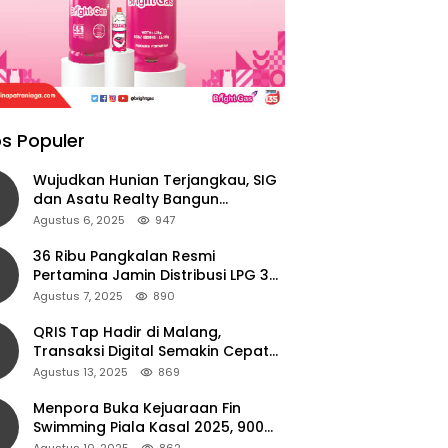
s Populer
Wujudkan Hunian Terjangkau, SIG
dan Asatu Realty Bangun
Perumahan di Cianjur
Agustus 6, 2025
947
36 Ribu Pangkalan Resmi
Pertamina Jamin Distribusi LPG 3
Kg Aman di Jawa Timur
Agustus 7, 2025
890
QRIS Tap Hadir di Malang,
Transaksi Digital Semakin Cepat
dan Mudah dengan Teknologi NFC
Agustus 13, 2025
869
Menpora Buka Kejuaraan Fin
Swimming Piala Kasal 2025, 900
Atlet Ambil Bagian
Agustus 10, 2025
862