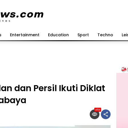
s
Entertainment
Education
Sport
Techno
Lei
an dan Persil Ikuti Diklat
rabaya
464