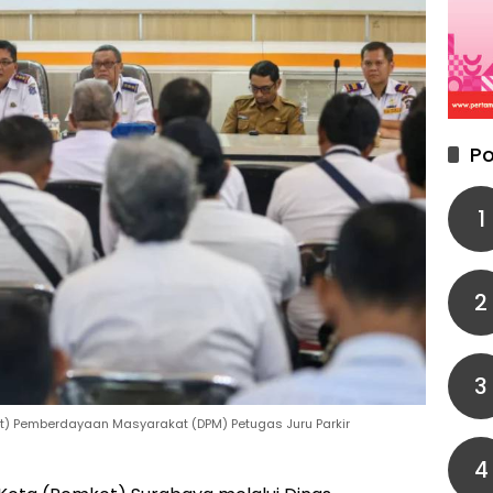
Po
1
2
3
lat) Pemberdayaan Masyarakat (DPM) Petugas Juru Parkir
4