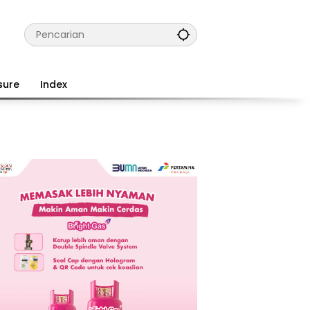
sure
Index