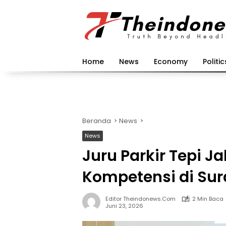
Langsung
ke
konten
Home
News
Economy
Politic
Beranda
News
News
Juru Parkir Tepi Jal
Kompetensi di Su
Editor Theindonews.com
2 Min Baca
Juni 23, 2026