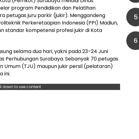
Kota (Pemkot) Surabaya melalui Dinas
lar program Pendidikan dan Pelatihan
 petugas juru parkir (jukir). Menggandeng
5
liteknik Perkeretaapian Indonesia (PPI) Madiun,
 standar kompetensi profesi jukir di Kota
6
sung selama dua hari, yakni pada 23–24 Juni
nas Perhubungan Surabaya. Sebanyak 70 petugas
Jalan Umum (TJU) maupun jukir persil (pelataran)
 ini.
ll down to see content