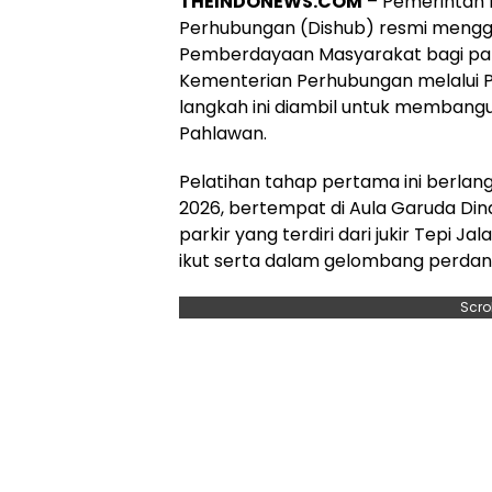
THEINDONEWS.COM
– Pemerintah 
Perhubungan (Dishub) resmi mengge
Pemberdayaan Masyarakat bagi para
Kementerian Perhubungan melalui Po
langkah ini diambil untuk membangun
Pahlawan.
Pelatihan tahap pertama ini berlang
2026, bertempat di Aula Garuda Di
parkir yang terdiri dari jukir Tepi 
ikut serta dalam gelombang perdana
Scro