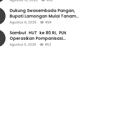
Dukung Swasembada Pangan,
Bupati Lamongan Mulai Tanam
Padi Musim Ketiga
Agustus 6, 2025
858
Sambut HUT ke 80 RI, PLN
Operasikan Pompanisasi
Persawahan dan Akses Air Bersih
Agustus 5, 2025
852