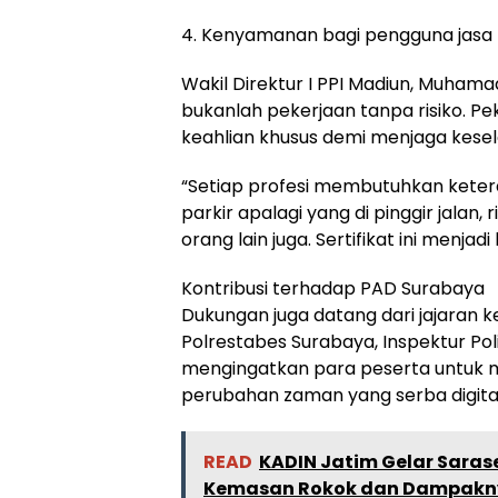
4. Kenyamanan bagi pengguna jasa p
Wakil Direktur I PPI Madiun, Muhama
bukanlah pekerjaan tanpa risiko. Pe
keahlian khusus demi menjaga kesel
“Setiap profesi membutuhkan ketera
parkir apalagi yang di pinggir jala
orang lain juga. Sertifikat ini menja
Kontribusi terhadap PAD Surabaya
Dukungan juga datang dari jajaran k
Polrestabes Surabaya, Inspektur Pol
mengingatkan para peserta untuk 
perubahan zaman yang serba digital
READ
KADIN Jatim Gelar Saras
Kemasan Rokok dan Dampakny