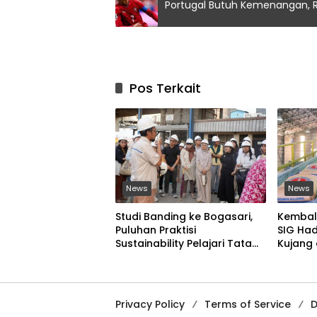
Portugal Butuh Kemenangan, Ro
Pos Terkait
News
News
Studi Banding ke Bogasari,
Kembali
Puluhan Praktisi
SIG Ha
Sustainability Pelajari Tata
Kujang
Kelola Industri Berkelanjutan
Bandu
Privacy Policy
Terms of Service
D