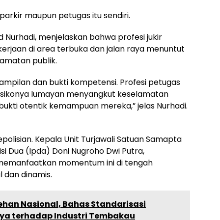
arkir maupun petugas itu sendiri.
d Nurhadi, menjelaskan bahwa profesi jukir
kerjaan di area terbuka dan jalan raya menuntut
amatan publik.
mpilan dan bukti kompetensi. Profesi petugas
n, risikonya lumayan menyangkut keselamatan
di bukti otentik kemampuan mereka,” jelas Nurhadi.
epolisian. Kepala Unit Turjawali Satuan Samapta
isi Dua (Ipda) Doni Nugroho Dwi Putra,
memanfaatkan momentum ini di tengah
 dan dinamis.
ehan Nasional, Bahas Standarisasi
a terhadap Industri Tembakau