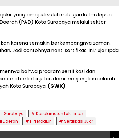
 jukir yang menjadi salah satu garda terdepan
aerah (PAD) Kota Surabaya melalui sektor
aatkan karena semakin berkembangnya zaman,
 Jadi contohnya nanti sertifikasi ini,” ujar Ipda
mennya bahwa program sertifikasi dan
r secara berkelanjutan demi menjangkau seluruh
layah Kota Surabaya.
(GWK)
kir Surabaya
Keselamatan Lalu Lintas
li Daerah
PPI Madiun
Sertifikasi Jukir