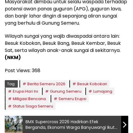
Masyarakat diimbau untuk selalu waspada terhadap
potensi awan panas guguran (APG), guguran lava,
dan banjir lahar dingin di sepanjang aliran sungai
yang berhulu di Gunung Semeru.
Wilayah sungai yang wajib diwaspadai antara lain:
Besuk Kobokan, Besuk Bang, Besuk Kembar, Besuk
Sat, serta wilayah anak-anak sungai di sekitarnya.
(NKM)
Post Views:
368
Tag:
Berita Semeru 2026
Besuk Kobokan
Erupsi Hari Ini
Gunung Semeru
Lumajang
Mitigasi Bencana.
Semeru Erupsi
Status Siaga Semeru
BMX Supercross 2026 Hadirkan Efek
Berganda, Ekonomi Warga Banyuwangi Ikut
Tumbuh