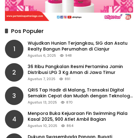
Pos Populer
Wujudkan Hunian Terjangkau, SIG dan Asatu
1
Realty Bangun Perumahan di Cianjur
Agustus 6, 2025
948
36 Ribu Pangkalan Resmi Pertamina Jamin
2
Distribusi LPG 3 Kg Aman di Jawa Timur
Agustus 7, 2025
891
QRIS Tap Hadir di Malang, Transaksi Digital
3
Semakin Cepat dan Mudah dengan Teknologi
NFC
Agustus 13, 2025
870
Menpora Buka Kejuaraan Fin Swimming Piala
4
Kasal 2025, 900 Atlet Ambil Bagian
Agustus 10, 2025
864
Dukung Swasembada Pangan, Bupati