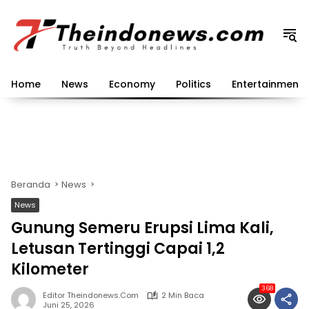
Langsung
ke
konten
Home
News
Economy
Politics
Entertainment
Beranda
News
News
Gunung Semeru Erupsi Lima Kali,
Letusan Tertinggi Capai 1,2
Kilometer
368
Editor Theindonews.com
2 Min Baca
Juni 25, 2026