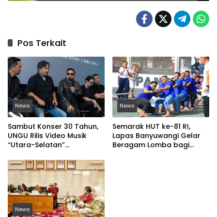
Pos Terkait
News
News
Sambut Konser 30 Tahun,
Semarak HUT ke-81 RI,
UNGU Rilis Video Musik
Lapas Banyuwangi Gelar
“Utara-Selatan”
Beragam Lomba bagi
Disutradarai Pasha
Warga Binaan
News