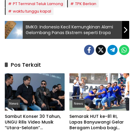
PT Terminal Teluk Lamong
TPK Berlian
waktu tunggu kapal
BMKG: Indonesia Kecil Kemungkinan Alami
Gelombang Panas Ekstrem seperti Eropa
Pos Terkait
News
News
Sambut Konser 30 Tahun,
Semarak HUT ke-81 RI,
UNGU Rilis Video Musik
Lapas Banyuwangi Gelar
“Utara-Selatan”
Beragam Lomba bagi
Disutradarai Pasha
Warga Binaan