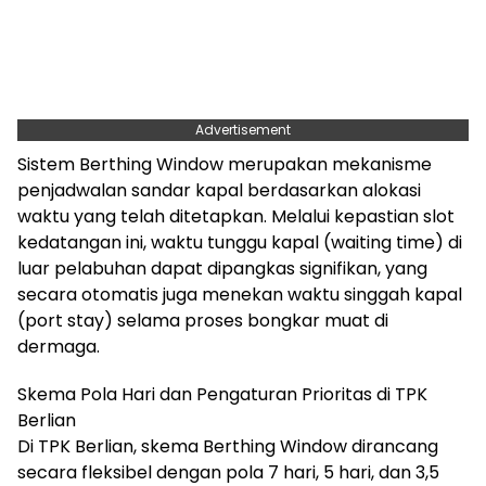
Advertisement
Sistem Berthing Window merupakan mekanisme
penjadwalan sandar kapal berdasarkan alokasi
waktu yang telah ditetapkan. Melalui kepastian slot
kedatangan ini, waktu tunggu kapal (waiting time) di
luar pelabuhan dapat dipangkas signifikan, yang
secara otomatis juga menekan waktu singgah kapal
(port stay) selama proses bongkar muat di
dermaga.
Skema Pola Hari dan Pengaturan Prioritas di TPK
Berlian
Di TPK Berlian, skema Berthing Window dirancang
secara fleksibel dengan pola 7 hari, 5 hari, dan 3,5