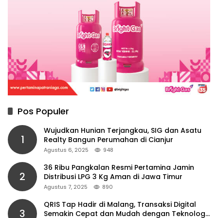
Pos Populer
Wujudkan Hunian Terjangkau, SIG dan Asatu
1
Realty Bangun Perumahan di Cianjur
Agustus 6, 2025
948
36 Ribu Pangkalan Resmi Pertamina Jamin
2
Distribusi LPG 3 Kg Aman di Jawa Timur
Agustus 7, 2025
890
QRIS Tap Hadir di Malang, Transaksi Digital
3
Semakin Cepat dan Mudah dengan Teknologi