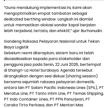
“Guna mendukung implementasi ini, kami akan
mengoptimalkan empat tambatan sebagai
dedicated berthing window. Langkah ini diambil
untuk memastikan alokasi sandar kapal berjalan
lebih terjadwal, tertata, dan efektif,” ujar Burhanudin.
Gandeng Raksasa Pelayaran Nasional untuk Tekan
Biaya Logistik
Sebelum resmi diterapkan, sistem baru ini telah
disosialisasikan kepada para stakeholder dan
pengguna jasa pada Senin, 22 Juni 2026, bertempat
di Shangri-La Hotel Surabaya. Agenda tersebut
dirangkaikan dengan sesi diskusi (sharing session)
bersama sejumlah raksasa pelayaran domestik,
antara lain PT Salam Pacific Indonesia Lines (SPIL), PT
Meratus Line, PT Tanto Intim Line, PT Temas Shipping,
PT Indo Container Lines, PT PPN Panurjwan, PT
Caraka Tirta Perkasa, dan PT Mentari Mas