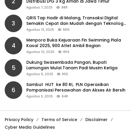
2
Distribusi LPG 3 Kg Aman di Jawa Timur
Agustus 7, 2025
888
QRIS Tap Hadir di Malang, Transaksi Digital
3
Semakin Cepat dan Mudah dengan Teknologi
NFC
Agustus 13, 2025
866
Menpora Buka Kejuaraan Fin Swimming Piala
4
Kasal 2025, 900 Atlet Ambil Bagian
Agustus 10, 2025
859
Dukung Swasembada Pangan, Bupati
5
Lamongan Mulai Tanam Padi Musim Ketiga
Agustus 6, 2025
855
Sambut HUT ke 80 RI, PLN Operasikan
6
Pompanisasi Persawahan dan Akses Air Bersih
Agustus 5, 2025
848
Privacy Policy
Terms of Service
Disclaimer
Cyber Media Guidelines