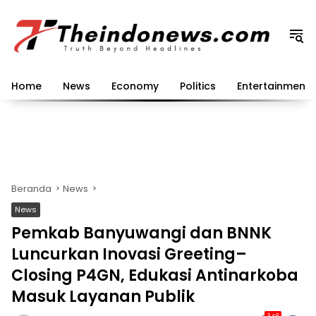
Langsung
ke
konten
Home
News
Economy
Politics
Entertainment
Beranda
News
News
Pemkab Banyuwangi dan BNNK
Luncurkan Inovasi Greeting–
Closing P4GN, Edukasi Antinarkoba
Masuk Layanan Publik