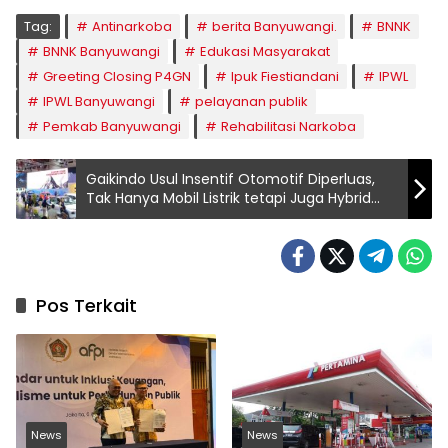
Tag:
Antinarkoba
berita Banyuwangi.
BNNK
BNNK Banyuwangi
Edukasi Masyarakat
Greeting Closing P4GN
Ipuk Fiestiandani
IPWL
IPWL Banyuwangi
pelayanan publik
Pemkab Banyuwangi
Rehabilitasi Narkoba
Gaikindo Usul Insentif Otomotif Diperluas,
Tak Hanya Mobil Listrik tetapi Juga Hybrid
dan Konvensional
Pos Terkait
News
News