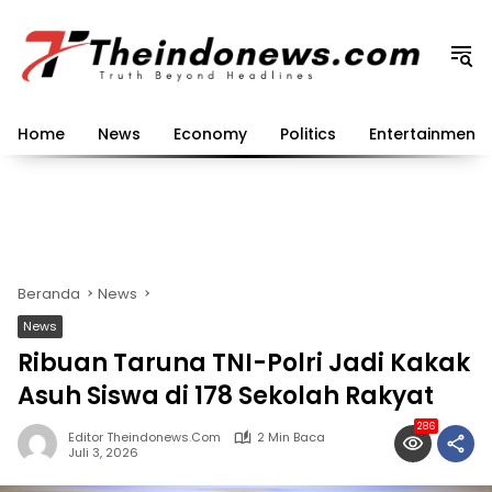
Langsung
ke
konten
Home
News
Economy
Politics
Entertainment
Beranda
News
News
Ribuan Taruna TNI-Polri Jadi Kakak
Asuh Siswa di 178 Sekolah Rakyat
286
Editor Theindonews.com
2 Min Baca
Juli 3, 2026