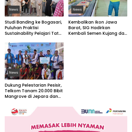
News
News
Studi Banding ke Bogasari,
Kembalikan Ikon Jawa
Puluhan Praktisi
Barat, SIG Hadirkan
Sustainability Pelajari Tata
Kembali Semen Kujang dan
Kelola Industri
Gandeng PERSIB Bandung
Berkelanjutan
News
Dukung Pelestarian Pesisir,
Telkom Tanam 20.000 Bibit
Mangrove di Jepara dan
Manggarai Barat