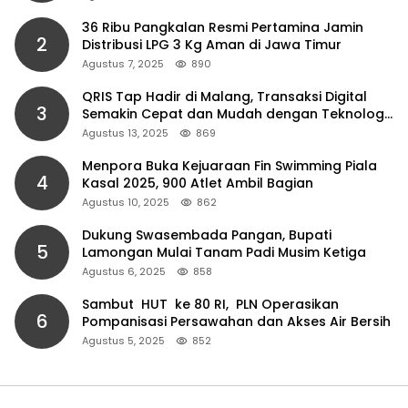
36 Ribu Pangkalan Resmi Pertamina Jamin
2
Distribusi LPG 3 Kg Aman di Jawa Timur
Agustus 7, 2025
890
QRIS Tap Hadir di Malang, Transaksi Digital
3
Semakin Cepat dan Mudah dengan Teknologi
NFC
Agustus 13, 2025
869
Menpora Buka Kejuaraan Fin Swimming Piala
4
Kasal 2025, 900 Atlet Ambil Bagian
Agustus 10, 2025
862
Dukung Swasembada Pangan, Bupati
5
Lamongan Mulai Tanam Padi Musim Ketiga
Agustus 6, 2025
858
Sambut HUT ke 80 RI, PLN Operasikan
6
Pompanisasi Persawahan dan Akses Air Bersih
Agustus 5, 2025
852