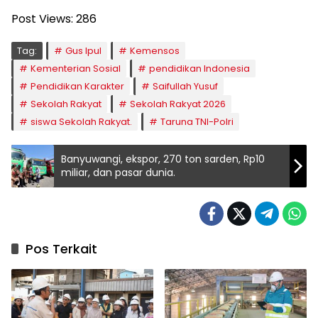
Post Views:
286
Tag:
Gus Ipul
Kemensos
Kementerian Sosial
pendidikan Indonesia
Pendidikan Karakter
Saifullah Yusuf
Sekolah Rakyat
Sekolah Rakyat 2026
siswa Sekolah Rakyat.
Taruna TNI-Polri
Banyuwangi, ekspor, 270 ton sarden, Rp10
miliar, dan pasar dunia.
Pos Terkait