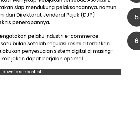
takan siap mendukung pelaksanaannya, namun
i dari Direktorat Jenderal Pajak (DJP)
5
knis penerapannya.
mengatakan pelaku industri e-commerce
6
atu bulan setelah regulasi resmi diterbitkan.
lakukan penyesuaian sistem digital di masing-
kebijakan dapat berjalan optimal.
ll down to see content