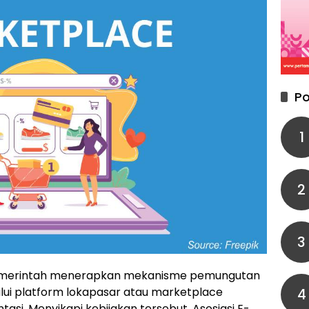
Po
1
2
3
merintah menerapkan mekanisme pemungutan
lui platform lokapasar atau marketplace
4
si. Menyikapi kebijakan tersebut, Asosiasi E-