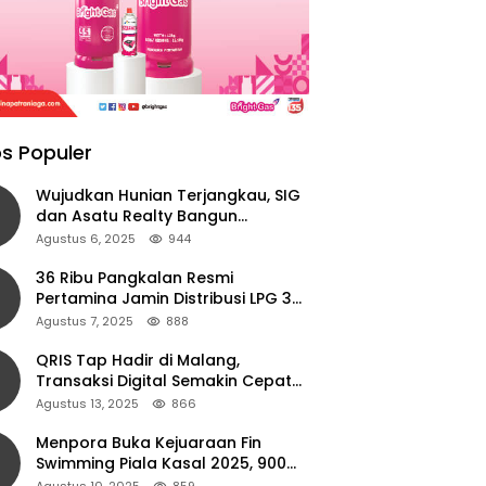
s Populer
Wujudkan Hunian Terjangkau, SIG
dan Asatu Realty Bangun
Perumahan di Cianjur
Agustus 6, 2025
944
36 Ribu Pangkalan Resmi
Pertamina Jamin Distribusi LPG 3
Kg Aman di Jawa Timur
Agustus 7, 2025
888
QRIS Tap Hadir di Malang,
Transaksi Digital Semakin Cepat
dan Mudah dengan Teknologi NFC
Agustus 13, 2025
866
Menpora Buka Kejuaraan Fin
Swimming Piala Kasal 2025, 900
Atlet Ambil Bagian
Agustus 10, 2025
859