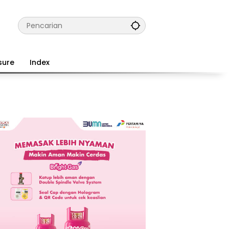
sure
Index