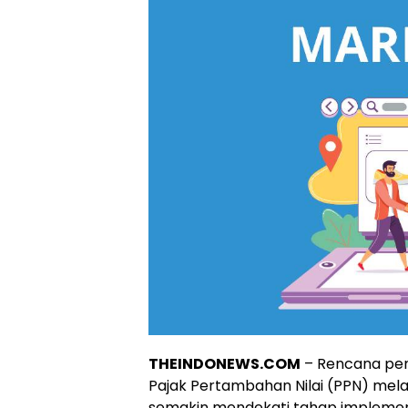
THEINDONEWS.COM
– Rencana pe
Pajak Pertambahan Nilai (PPN) mela
semakin mendekati tahap implementa