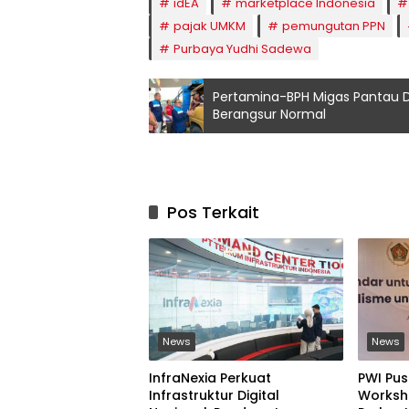
idEA
marketplace Indonesia
pajak UMKM
pemungutan PPN
Purbaya Yudhi Sadewa
Pertamina-BPH Migas Pantau Di
Berangsur Normal
Pos Terkait
News
News
InfraNexia Perkuat
PWI Pus
Infrastruktur Digital
Worksho