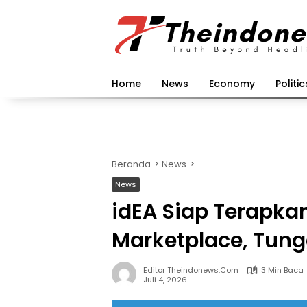
Langsung
ke
konten
Home
News
Economy
Politic
Beranda
News
News
idEA Siap Terapka
Marketplace, Tung
Editor Theindonews.com
3 Min Baca
Juli 4, 2026