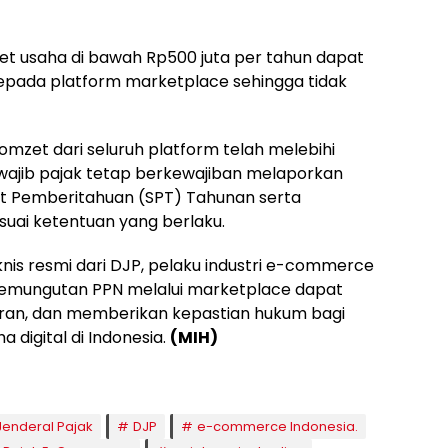
et usaha di bawah Rp500 juta per tahun dapat
pada platform marketplace sehingga tidak
omzet dari seluruh platform telah melebihi
 wajib pajak tetap berkewajiban melaporkan
at Pemberitahuan (SPT) Tahunan serta
uai ketentuan yang berlaku.
is resmi dari DJP, pelaku industri e-commerce
pemungutan PPN melalui marketplace dapat
aran, dan memberikan kepastian hukum bagi
 digital di Indonesia.
(MIH)
 Jenderal Pajak
DJP
e-commerce Indonesia.