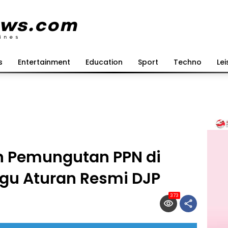
s
Entertainment
Education
Sport
Techno
Lei
n Pemungutan PPN di
gu Aturan Resmi DJP
373