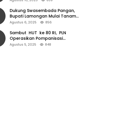
Dukung Swasembada Pangan,
Bupati Lamongan Mulai Tanam
Padi Musim Ketiga
Agustus 6, 2025
856
Sambut HUT ke 80 RI, PLN
Operasikan Pompanisasi
Persawahan dan Akses Air Bersih
Agustus 5, 2025
848