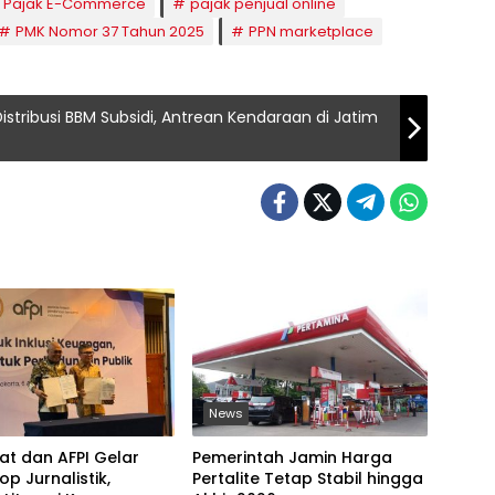
Pajak E-Commerce
pajak penjual online
PMK Nomor 37 Tahun 2025
PPN marketplace
stribusi BBM Subsidi, Antrean Kendaraan di Jatim
News
at dan AFPI Gelar
Pemerintah Jamin Harga
p Jurnalistik,
Pertalite Tetap Stabil hingga