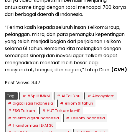
karya video. Kompetisi ini berhasil menjaring
antusiasme tinggi dengan total mencapai 700 karya
dari berbagai daerah di Indonesia.
“Terima kasih kepada seluruh insan TelkomGroup,
pelanggan, mitra, dan para pemangku kepentingan
yang telah menjadi bagian dari perjalanan Telkom
selama 61 tahun. Bersama kita melangkah dengan
semangat sinergi dan inovasi agar Telkom dapat
menghadirkan manfaat lebih besar bagi
masyarakat, bangsa, dan negara,” tutup Dian.
(CVH)
Post Views:
347
Tag:
#SpillUMKM
AI Tell You
AIcosystem
digitalisasi Indonesia
elkom 61 tahun
ESG Telkom
HUT Telkom ke-61
talenta digital Indonesia
Telkom Indonesia
Transformasi TLKM 30