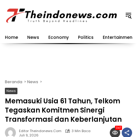
Langsung
ke
konten
Home
News
Economy
Politics
Entertainment
Beranda
News
News
Memasuki Usia 61 Tahun, Telkom
Tegaskan Komitmen Sinergi
Transformasi dan Keberlanjutan
347
Editor Theindonews.com
3 Min Baca
Juli 9, 2026