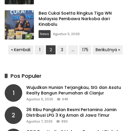
Bea Cukai Soetta Ringkus Tiga WN
Malaysia Pembawa Narkoba dari
Kinabalu
News
Agustus 5, 2026
Paginasi
« Kembali
1
2
3
…
175
Berikutnya »
pos
Pos Populer
Wujudkan Hunian Terjangkau, SIG dan Asatu
1
Realty Bangun Perumahan di Cianjur
Agustus 6, 2025
948
36 Ribu Pangkalan Resmi Pertamina Jamin
2
Distribusi LPG 3 Kg Aman di Jawa Timur
Agustus 7, 2025
890