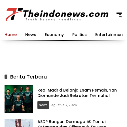
Langsung
ke
konten
Home
News
Economy
Politics
Entertainment
Berita Terbaru
Real Madrid Belanja Enam Pemain, Yan
Diomande Jadi Rekrutan Termahal
News
Agustus 7, 2026
ASDP Bangun Dermaga 50 Ton di
Ketapang dan Gilimanuk, Dukung