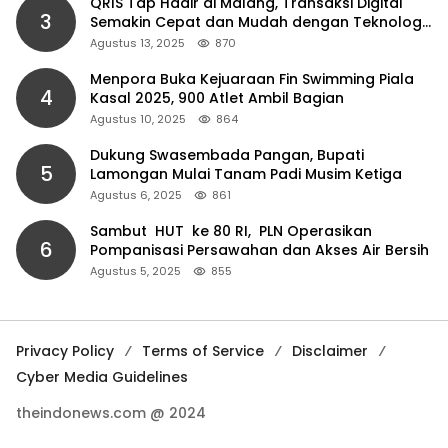
QRIS Tap Hadir di Malang, Transaksi Digital
3
Semakin Cepat dan Mudah dengan Teknologi
NFC
Agustus 13, 2025
870
Menpora Buka Kejuaraan Fin Swimming Piala
4
Kasal 2025, 900 Atlet Ambil Bagian
Agustus 10, 2025
864
Dukung Swasembada Pangan, Bupati
5
Lamongan Mulai Tanam Padi Musim Ketiga
Agustus 6, 2025
861
Sambut HUT ke 80 RI, PLN Operasikan
6
Pompanisasi Persawahan dan Akses Air Bersih
Agustus 5, 2025
855
Privacy Policy
Terms of Service
Disclaimer
Cyber Media Guidelines
theindonews.com @ 2024