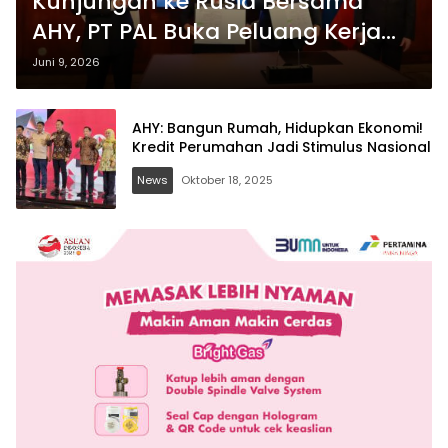
Kunjungan ke Rusia Bersama
AHY, PT PAL Buka Peluang Kerja
Sama Industri Kapal
Juni 9, 2026
AHY: Bangun Rumah, Hidupkan Ekonomi!
Kredit Perumahan Jadi Stimulus Nasional
News
Oktober 18, 2025