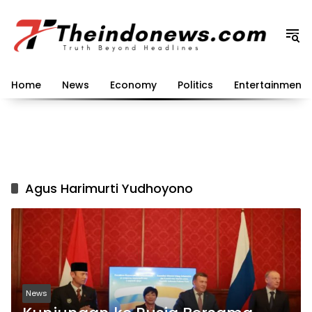
Langsung
ke
konten
Home
News
Economy
Politics
Entertainment
Agus Harimurti Yudhoyono
News