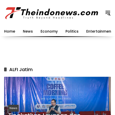
Langsung
ke
konten
Home
News
Economy
Politics
Entertainment
ALFI Jatim
News