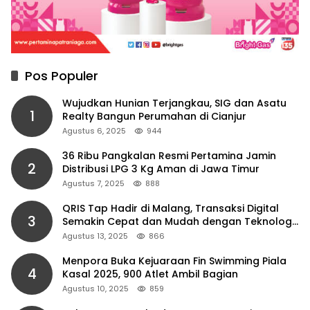
Pos Populer
Wujudkan Hunian Terjangkau, SIG dan Asatu
1
Realty Bangun Perumahan di Cianjur
Agustus 6, 2025
944
36 Ribu Pangkalan Resmi Pertamina Jamin
2
Distribusi LPG 3 Kg Aman di Jawa Timur
Agustus 7, 2025
888
QRIS Tap Hadir di Malang, Transaksi Digital
3
Semakin Cepat dan Mudah dengan Teknologi
NFC
Agustus 13, 2025
866
Menpora Buka Kejuaraan Fin Swimming Piala
4
Kasal 2025, 900 Atlet Ambil Bagian
Agustus 10, 2025
859