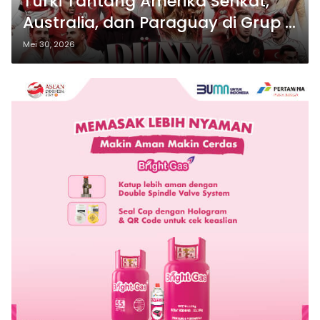
Turki Tantang Amerika Serikat,
Australia, dan Paraguay di Grup D
Piala Dunia 2026
Mei 30, 2026