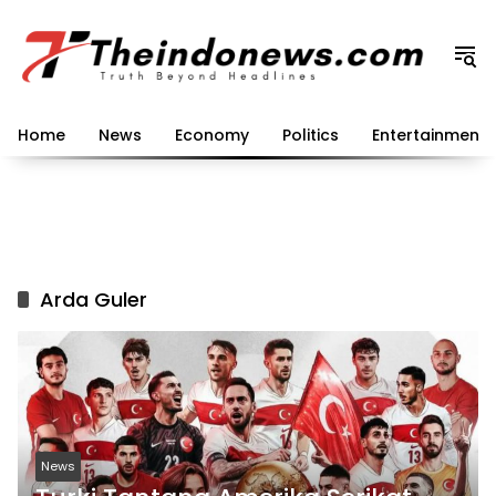
Langsung
ke
konten
Home
News
Economy
Politics
Entertainment
Arda Guler
News