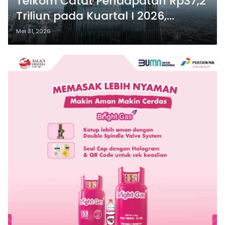
Telkom Catat Pendapatan Rp37,2
Triliun pada Kuartal I 2026,
Transformasi TLKM 30 Mulai
Mei 31, 2026
Tunjukkan Hasil