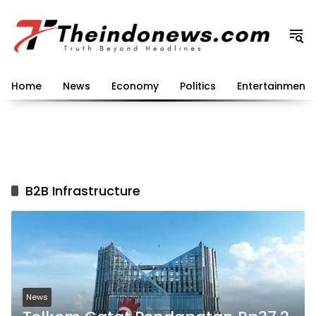
Langsung
ke
konten
Home
News
Economy
Politics
Entertainment
B2B Infrastructure
News