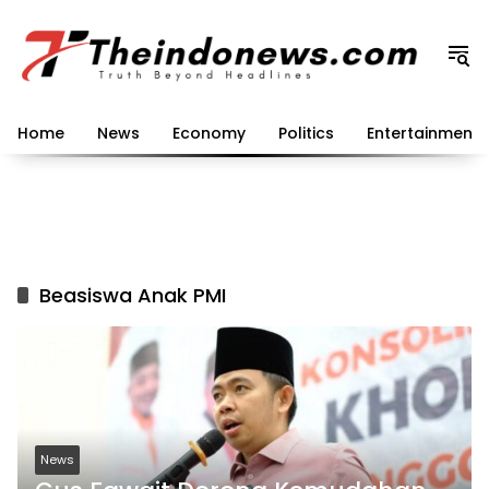
Langsung
ke
konten
Home
News
Economy
Politics
Entertainment
Beasiswa Anak PMI
News