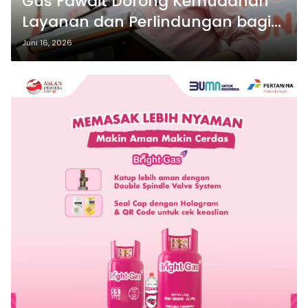
Gus Fawait Dorong Kemudahan
Layanan dan Perlindungan bagi
Pekerja Migran Jember.
Juni 16, 2026