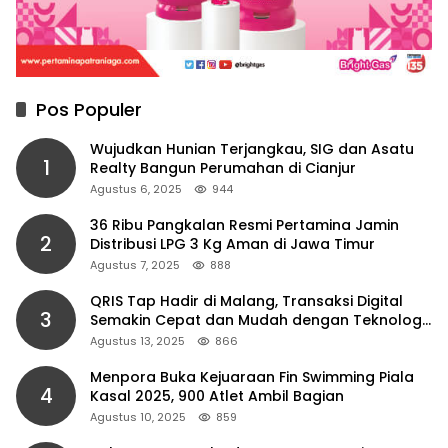
Pos Populer
Wujudkan Hunian Terjangkau, SIG dan Asatu
1
Realty Bangun Perumahan di Cianjur
Agustus 6, 2025
944
36 Ribu Pangkalan Resmi Pertamina Jamin
2
Distribusi LPG 3 Kg Aman di Jawa Timur
Agustus 7, 2025
888
QRIS Tap Hadir di Malang, Transaksi Digital
3
Semakin Cepat dan Mudah dengan Teknologi
NFC
Agustus 13, 2025
866
Menpora Buka Kejuaraan Fin Swimming Piala
4
Kasal 2025, 900 Atlet Ambil Bagian
Agustus 10, 2025
859