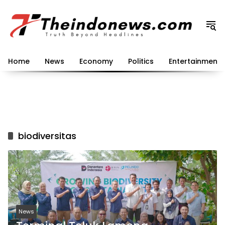
Langsung
ke
konten
Home
News
Economy
Politics
Entertainment
biodiversitas
News