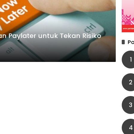
 Paylater untuk Tekan Risiko
Po
1
2
3
4