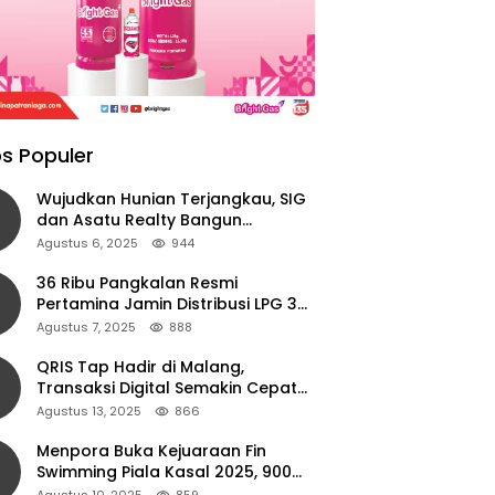
s Populer
Wujudkan Hunian Terjangkau, SIG
dan Asatu Realty Bangun
Perumahan di Cianjur
Agustus 6, 2025
944
36 Ribu Pangkalan Resmi
Pertamina Jamin Distribusi LPG 3
Kg Aman di Jawa Timur
Agustus 7, 2025
888
QRIS Tap Hadir di Malang,
Transaksi Digital Semakin Cepat
dan Mudah dengan Teknologi NFC
Agustus 13, 2025
866
Menpora Buka Kejuaraan Fin
Swimming Piala Kasal 2025, 900
Atlet Ambil Bagian
Agustus 10, 2025
859