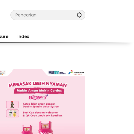
sure
Index