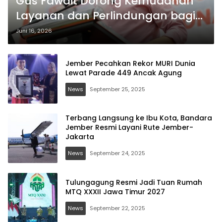
Gus Fawait Dorong Kemudahan
Layanan dan Perlindungan bagi
Pekerja Migran Jember.
Juni 16, 2026
Jember Pecahkan Rekor MURI Dunia
Lewat Parade 449 Ancak Agung
News
September 25, 2025
Terbang Langsung ke Ibu Kota, Bandara
Jember Resmi Layani Rute Jember-
Jakarta
News
September 24, 2025
Tulungagung Resmi Jadi Tuan Rumah
MTQ XXXII Jawa Timur 2027
News
September 22, 2025