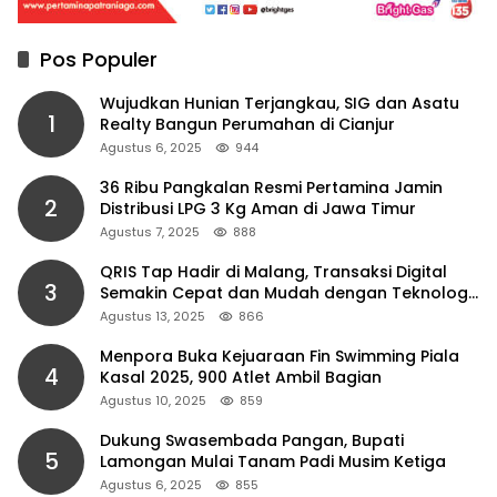
Pos Populer
Wujudkan Hunian Terjangkau, SIG dan Asatu
1
Realty Bangun Perumahan di Cianjur
Agustus 6, 2025
944
36 Ribu Pangkalan Resmi Pertamina Jamin
2
Distribusi LPG 3 Kg Aman di Jawa Timur
Agustus 7, 2025
888
QRIS Tap Hadir di Malang, Transaksi Digital
3
Semakin Cepat dan Mudah dengan Teknologi
NFC
Agustus 13, 2025
866
Menpora Buka Kejuaraan Fin Swimming Piala
4
Kasal 2025, 900 Atlet Ambil Bagian
Agustus 10, 2025
859
Dukung Swasembada Pangan, Bupati
5
Lamongan Mulai Tanam Padi Musim Ketiga
Agustus 6, 2025
855