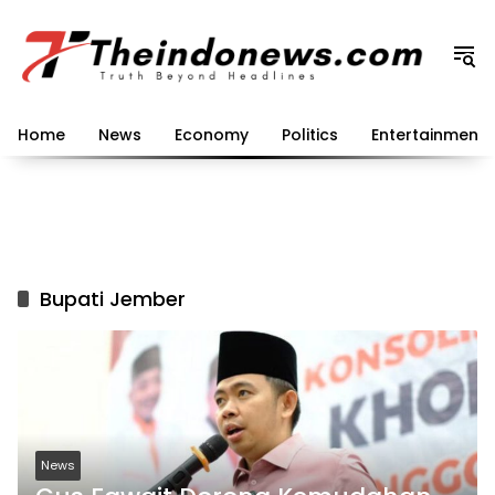
Langsung
ke
konten
Home
News
Economy
Politics
Entertainment
Bupati Jember
News