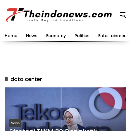
Langsung
ke
konten
Home
News
Economy
Politics
Entertainment
data center
News