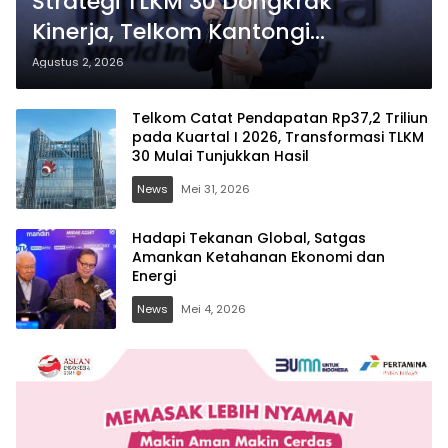
Strategi TLKM 30 Dongkrak
Kinerja, Telkom Kantongi
Pendapatan Rp75,9 Triliun
Agustus 2, 2026
Telkom Catat Pendapatan Rp37,2 Triliun
pada Kuartal I 2026, Transformasi TLKM
30 Mulai Tunjukkan Hasil
News
Mei 31, 2026
Hadapi Tekanan Global, Satgas
Amankan Ketahanan Ekonomi dan
Energi
News
Mei 4, 2026