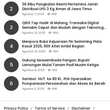
36 Ribu Pangkalan Resmi Pertamina Jamin
2
Distribusi LPG 3 Kg Aman di Jawa Timur
Agustus 7, 2025
888
QRIS Tap Hadir di Malang, Transaksi Digital
3
Semakin Cepat dan Mudah dengan Teknologi
NFC
Agustus 13, 2025
866
Menpora Buka Kejuaraan Fin Swimming Piala
4
Kasal 2025, 900 Atlet Ambil Bagian
Agustus 10, 2025
859
Dukung Swasembada Pangan, Bupati
5
Lamongan Mulai Tanam Padi Musim Ketiga
Agustus 6, 2025
855
Sambut HUT ke 80 RI, PLN Operasikan
6
Pompanisasi Persawahan dan Akses Air Bersih
Agustus 5, 2025
848
Privacy Policy
Terms of Service
Disclaimer