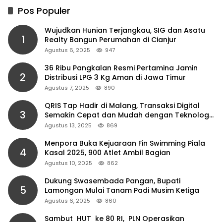
Pos Populer
Wujudkan Hunian Terjangkau, SIG dan Asatu
1
Realty Bangun Perumahan di Cianjur
Agustus 6, 2025
947
36 Ribu Pangkalan Resmi Pertamina Jamin
2
Distribusi LPG 3 Kg Aman di Jawa Timur
Agustus 7, 2025
890
QRIS Tap Hadir di Malang, Transaksi Digital
3
Semakin Cepat dan Mudah dengan Teknologi
NFC
Agustus 13, 2025
869
Menpora Buka Kejuaraan Fin Swimming Piala
4
Kasal 2025, 900 Atlet Ambil Bagian
Agustus 10, 2025
862
Dukung Swasembada Pangan, Bupati
5
Lamongan Mulai Tanam Padi Musim Ketiga
Agustus 6, 2025
860
Sambut HUT ke 80 RI, PLN Operasikan