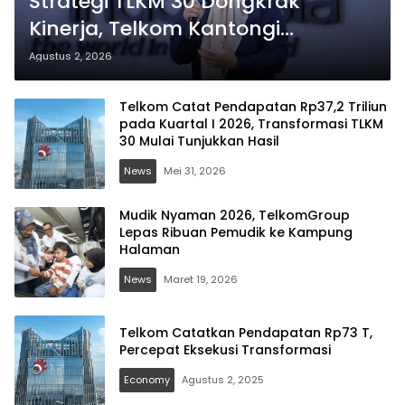
Strategi TLKM 30 Dongkrak
Kinerja, Telkom Kantongi
Pendapatan Rp75,9 Triliun
Agustus 2, 2026
Telkom Catat Pendapatan Rp37,2 Triliun
pada Kuartal I 2026, Transformasi TLKM
30 Mulai Tunjukkan Hasil
News
Mei 31, 2026
Mudik Nyaman 2026, TelkomGroup
Lepas Ribuan Pemudik ke Kampung
Halaman
News
Maret 19, 2026
Telkom Catatkan Pendapatan Rp73 T,
Percepat Eksekusi Transformasi
Economy
Agustus 2, 2025