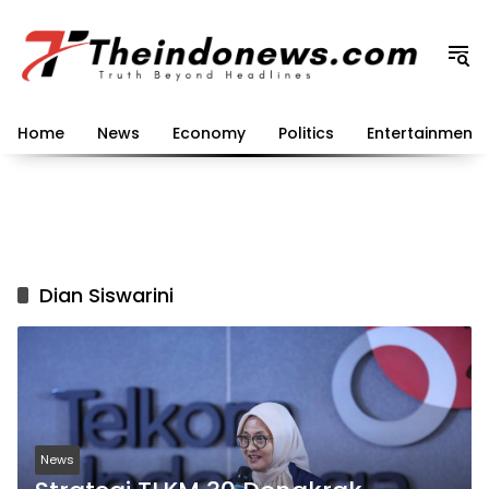
Langsung
ke
konten
Home
News
Economy
Politics
Entertainment
Dian Siswarini
News