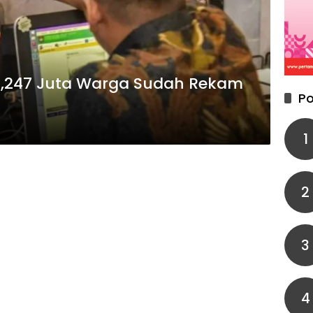
 2,247 Juta Warga Sudah Rekam
Po
1
2
3
4