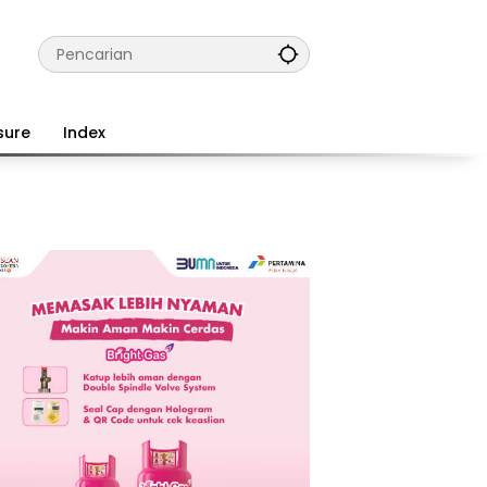
sure
Index