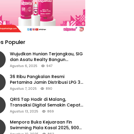
s Populer
Wujudkan Hunian Terjangkau, SIG
dan Asatu Realty Bangun
Perumahan di Cianjur
Agustus 6, 2025
947
36 Ribu Pangkalan Resmi
Pertamina Jamin Distribusi LPG 3
Kg Aman di Jawa Timur
Agustus 7, 2025
890
QRIS Tap Hadir di Malang,
Transaksi Digital Semakin Cepat
dan Mudah dengan Teknologi NFC
Agustus 13, 2025
869
Menpora Buka Kejuaraan Fin
Swimming Piala Kasal 2025, 900
Atlet Ambil Bagian
Agustus 10, 2025
862