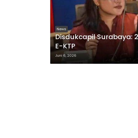
News
Disdukcapil Surabaya:
E-KTP
Juni 6, 2026