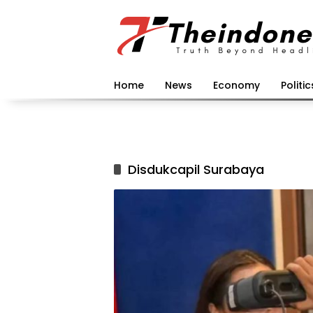
Langsung
ke
konten
Home
News
Economy
Politic
Disdukcapil Surabaya