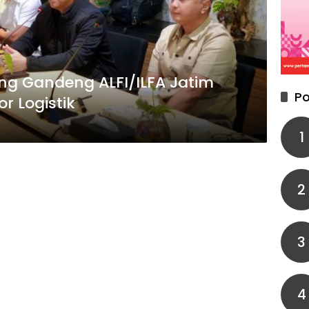
ng Gandeng ALFI/ILFA Jatim
Po
r Logistik
1
2
3
4