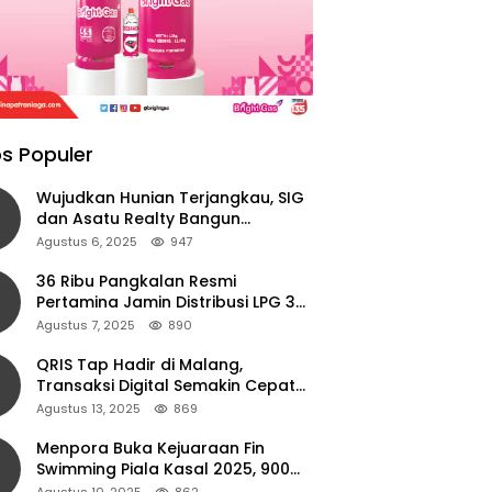
s Populer
Wujudkan Hunian Terjangkau, SIG
dan Asatu Realty Bangun
Perumahan di Cianjur
Agustus 6, 2025
947
36 Ribu Pangkalan Resmi
Pertamina Jamin Distribusi LPG 3
Kg Aman di Jawa Timur
Agustus 7, 2025
890
QRIS Tap Hadir di Malang,
Transaksi Digital Semakin Cepat
dan Mudah dengan Teknologi NFC
Agustus 13, 2025
869
Menpora Buka Kejuaraan Fin
Swimming Piala Kasal 2025, 900
Atlet Ambil Bagian
Agustus 10, 2025
862