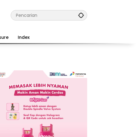
sure
Index