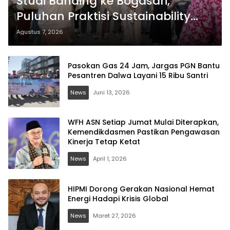
Studi Banding ke Bogasari,
Puluhan Praktisi Sustainability
Pelajari Tata Kelola Industri
Agustus 7, 2026
Berkelanjutan
Pasokan Gas 24 Jam, Jargas PGN Bantu
Pesantren Dalwa Layani 15 Ribu Santri
News
Juni 13, 2026
WFH ASN Setiap Jumat Mulai Diterapkan,
Kemendikdasmen Pastikan Pengawasan
Kinerja Tetap Ketat
News
April 1, 2026
HIPMI Dorong Gerakan Nasional Hemat
Energi Hadapi Krisis Global
News
Maret 27, 2026