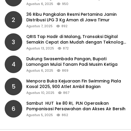
Agustus 6, 2025
950
36 Ribu Pangkalan Resmi Pertamina Jamin
2
Distribusi LPG 3 Kg Aman di Jawa Timur
Agustus 7, 2025
892
QRIS Tap Hadir di Malang, Transaksi Digital
3
Semakin Cepat dan Mudah dengan Teknologi
NFC
Agustus 13, 2025
872
Dukung Swasembada Pangan, Bupati
4
Lamongan Mulai Tanam Padi Musim Ketiga
Agustus 6, 2025
869
Menpora Buka Kejuaraan Fin Swimming Piala
5
Kasal 2025, 900 Atlet Ambil Bagian
Agustus 10, 2025
867
Sambut HUT ke 80 RI, PLN Operasikan
6
Pompanisasi Persawahan dan Akses Air Bersih
Agustus 5, 2025
862