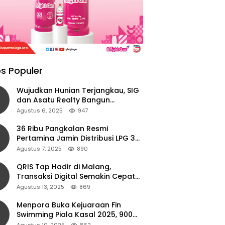
s Populer
Wujudkan Hunian Terjangkau, SIG
dan Asatu Realty Bangun
Perumahan di Cianjur
Agustus 6, 2025
947
36 Ribu Pangkalan Resmi
Pertamina Jamin Distribusi LPG 3
Kg Aman di Jawa Timur
Agustus 7, 2025
890
QRIS Tap Hadir di Malang,
Transaksi Digital Semakin Cepat
dan Mudah dengan Teknologi NFC
Agustus 13, 2025
869
Menpora Buka Kejuaraan Fin
Swimming Piala Kasal 2025, 900
Atlet Ambil Bagian
Agustus 10, 2025
862