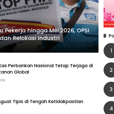
u Pekerja hingga Mei 2026, OPSI
Po
dan Relokasi Industri
1
itas Perbankan Nasional Tetap Terjaga di
2
kanan Global
2026
3
guat Tipis di Tengah Ketidakpastian
4