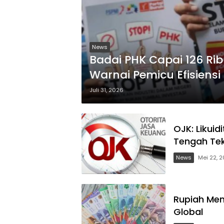
News
Badai PHK Capai 126 Rib
Warnai Pemicu Efisiensi 
Juli 31, 2026
OJK: Likuid
Tengah Te
News
Mei 22, 
Rupiah Men
Global