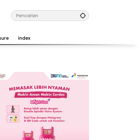
sure
Index