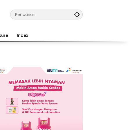
sure
Index