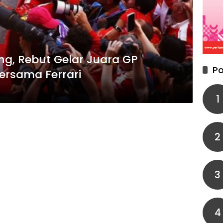
g, Rebut Gelar Juara GP
Po
ersama Ferrari
1
2
3
4