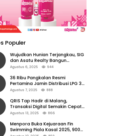
s Populer
Wujudkan Hunian Terjangkau, SIG
dan Asatu Realty Bangun
Perumahan di Cianjur
Agustus 6, 2025
944
36 Ribu Pangkalan Resmi
Pertamina Jamin Distribusi LPG 3
Kg Aman di Jawa Timur
Agustus 7, 2025
888
QRIS Tap Hadir di Malang,
Transaksi Digital Semakin Cepat
dan Mudah dengan Teknologi NFC
Agustus 13, 2025
866
Menpora Buka Kejuaraan Fin
Swimming Piala Kasal 2025, 900
Atlet Ambil Bagian
Agustus 10, 2025
859