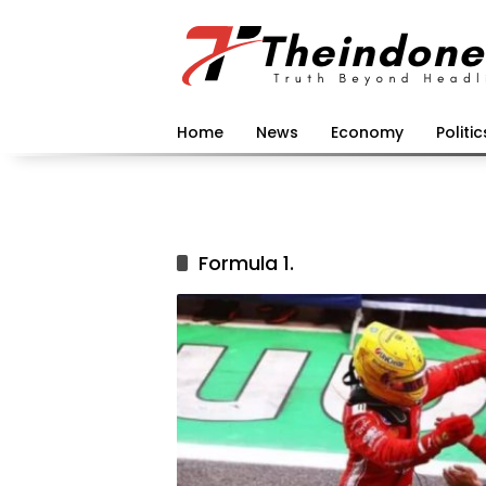
Langsung
ke
konten
Home
News
Economy
Politic
Formula 1.