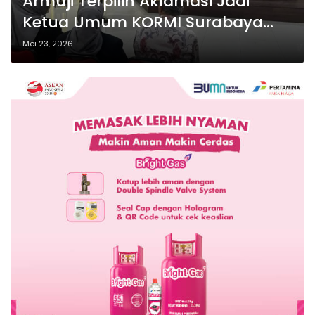
Armuji Terpilih Aklamasi Jadi
Ketua Umum KORMI Surabaya
2026-2031
Mei 23, 2026