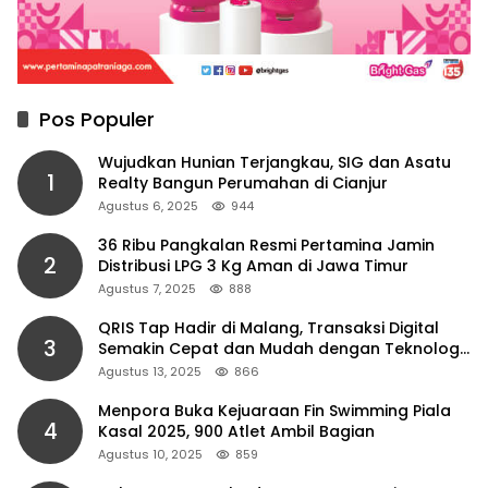
Pos Populer
Wujudkan Hunian Terjangkau, SIG dan Asatu
1
Realty Bangun Perumahan di Cianjur
Agustus 6, 2025
944
36 Ribu Pangkalan Resmi Pertamina Jamin
2
Distribusi LPG 3 Kg Aman di Jawa Timur
Agustus 7, 2025
888
QRIS Tap Hadir di Malang, Transaksi Digital
3
Semakin Cepat dan Mudah dengan Teknologi
NFC
Agustus 13, 2025
866
Menpora Buka Kejuaraan Fin Swimming Piala
4
Kasal 2025, 900 Atlet Ambil Bagian
Agustus 10, 2025
859