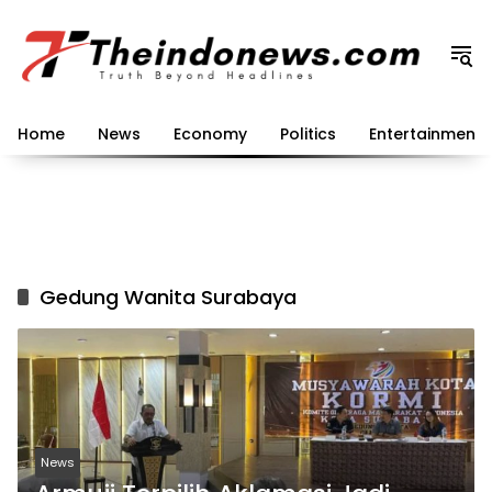
Langsung
ke
konten
Home
News
Economy
Politics
Entertainment
Gedung Wanita Surabaya
News