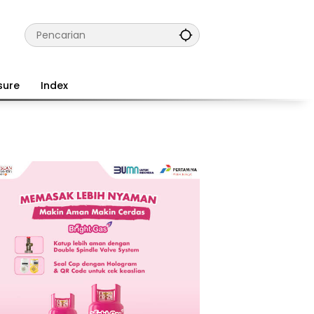
sure
Index