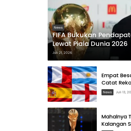
News
FIFA Bukukan Pendapat
Lewat Piala Dunia 2026
Juli 21, 2026
Empat Besar
Catat Reko
News
Juli 13, 
Mahalnya Ti
Kalangan S