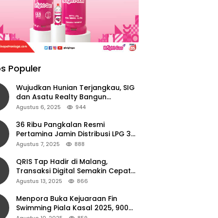
s Populer
Wujudkan Hunian Terjangkau, SIG
dan Asatu Realty Bangun
Perumahan di Cianjur
Agustus 6, 2025
944
36 Ribu Pangkalan Resmi
Pertamina Jamin Distribusi LPG 3
Kg Aman di Jawa Timur
Agustus 7, 2025
888
QRIS Tap Hadir di Malang,
Transaksi Digital Semakin Cepat
dan Mudah dengan Teknologi NFC
Agustus 13, 2025
866
Menpora Buka Kejuaraan Fin
Swimming Piala Kasal 2025, 900
Atlet Ambil Bagian
Agustus 10, 2025
859