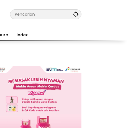
sure
Index