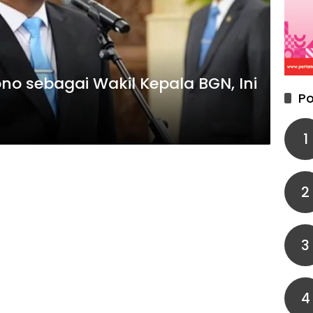
no sebagai Wakil Kepala BGN, Ini
Po
1
2
3
4