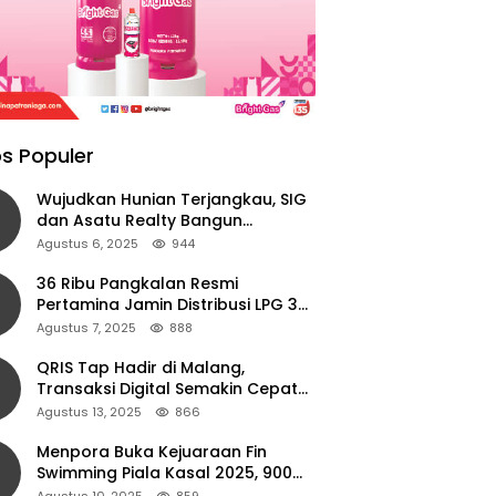
s Populer
Wujudkan Hunian Terjangkau, SIG
dan Asatu Realty Bangun
Perumahan di Cianjur
Agustus 6, 2025
944
36 Ribu Pangkalan Resmi
Pertamina Jamin Distribusi LPG 3
Kg Aman di Jawa Timur
Agustus 7, 2025
888
QRIS Tap Hadir di Malang,
Transaksi Digital Semakin Cepat
dan Mudah dengan Teknologi NFC
Agustus 13, 2025
866
Menpora Buka Kejuaraan Fin
Swimming Piala Kasal 2025, 900
Atlet Ambil Bagian
Agustus 10, 2025
859