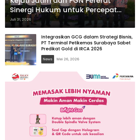
Kejati Jatim dan PGN Pererat
Sinergi Hukum untuk Percepat
Pengembangan Infrastruktur Gas
Juli 31, 2026
Bumi
Integrasikan GCG dalam Strategi Bisnis,
PT Terminal Petikemas Surabaya Sabet
Predikat Gold di IRCA 2026
News
Mei 26, 2026