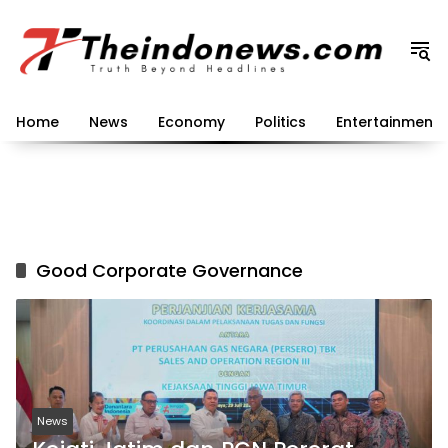
Langsung
ke
konten
Home
News
Economy
Politics
Entertainment
Good Corporate Governance
News