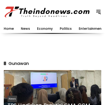
Langsung
ke
konten
Home
News
Economy
Politics
Entertainment
Gunawan
News