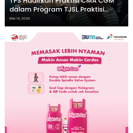
TPS Hadirkan Praktisi CMA CGM
dalam Program TJSL Praktisi
Mengajar 2026
Mei 14, 2026