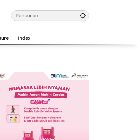
sure
Index