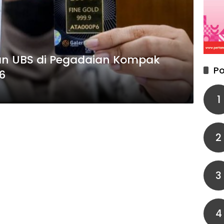
an UBS di Pegadaian Kompak
Po
6
1
2
3
4