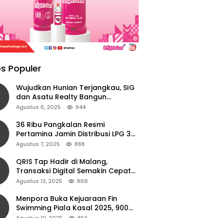
s Populer
Wujudkan Hunian Terjangkau, SIG
dan Asatu Realty Bangun
Perumahan di Cianjur
Agustus 6, 2025
944
36 Ribu Pangkalan Resmi
Pertamina Jamin Distribusi LPG 3
Kg Aman di Jawa Timur
Agustus 7, 2025
888
QRIS Tap Hadir di Malang,
Transaksi Digital Semakin Cepat
dan Mudah dengan Teknologi NFC
Agustus 13, 2025
866
Menpora Buka Kejuaraan Fin
Swimming Piala Kasal 2025, 900
Atlet Ambil Bagian
Agustus 10, 2025
859