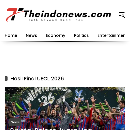
Langsung
ke
konten
Home
News
Economy
Politics
Entertainment
Hasil Final UECL 2026
News