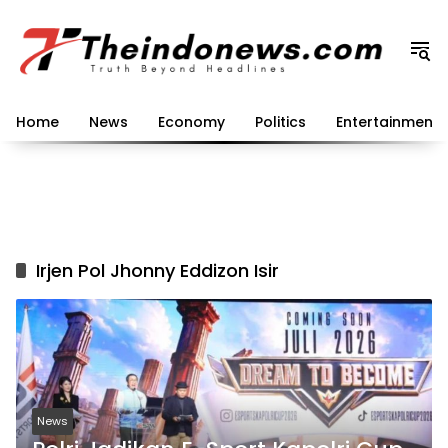
Langsung
ke
konten
Home
News
Economy
Politics
Entertainment
Irjen Pol Jhonny Eddizon Isir
News