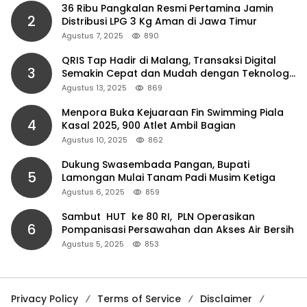
36 Ribu Pangkalan Resmi Pertamina Jamin
2
Distribusi LPG 3 Kg Aman di Jawa Timur
Agustus 7, 2025
890
QRIS Tap Hadir di Malang, Transaksi Digital
3
Semakin Cepat dan Mudah dengan Teknologi
NFC
Agustus 13, 2025
869
Menpora Buka Kejuaraan Fin Swimming Piala
4
Kasal 2025, 900 Atlet Ambil Bagian
Agustus 10, 2025
862
Dukung Swasembada Pangan, Bupati
5
Lamongan Mulai Tanam Padi Musim Ketiga
Agustus 6, 2025
859
Sambut HUT ke 80 RI, PLN Operasikan
6
Pompanisasi Persawahan dan Akses Air Bersih
Agustus 5, 2025
853
Privacy Policy
Terms of Service
Disclaimer