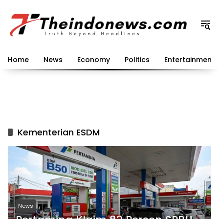
Langsung
ke
konten
Home
News
Economy
Politics
Entertainment
Kementerian ESDM
News