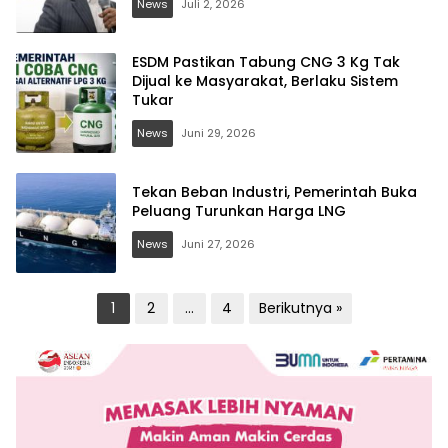
News
Juli 2, 2026
ESDM Pastikan Tabung CNG 3 Kg Tak
Dijual ke Masyarakat, Berlaku Sistem
Tukar
News
Juni 29, 2026
Tekan Beban Industri, Pemerintah Buka
Peluang Turunkan Harga LNG
News
Juni 27, 2026
Paginasi
1
2
…
4
Berikutnya »
pos