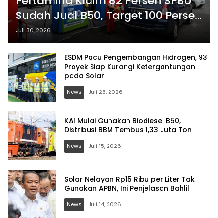
Pertamina Klaim 82 Persen SPBU
Sudah Jual B50, Target 100 Persen
Rampung September 2026
Juli 30, 2026
ESDM Pacu Pengembangan Hidrogen, 93
Proyek Siap Kurangi Ketergantungan
pada Solar
News
Juli 23, 2026
KAI Mulai Gunakan Biodiesel B50,
Distribusi BBM Tembus 1,33 Juta Ton
News
Juli 15, 2026
Solar Nelayan Rp15 Ribu per Liter Tak
Gunakan APBN, Ini Penjelasan Bahlil
News
Juli 14, 2026