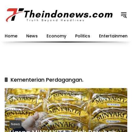
Langsung
ke
konten
Home
News
Economy
Politics
Entertainment
Kementerian Perdagangan.
News