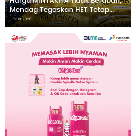
Harga MINYAKITA Tidak Berubah,
Mendag Tegaskan HET Tetap
Rp15.700
Juni 19, 2026