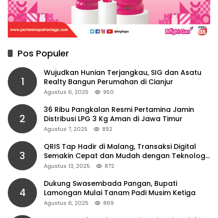
Pos Populer
Wujudkan Hunian Terjangkau, SIG dan Asatu
1
Realty Bangun Perumahan di Cianjur
Agustus 6, 2025
950
36 Ribu Pangkalan Resmi Pertamina Jamin
2
Distribusi LPG 3 Kg Aman di Jawa Timur
Agustus 7, 2025
892
QRIS Tap Hadir di Malang, Transaksi Digital
3
Semakin Cepat dan Mudah dengan Teknologi
NFC
Agustus 13, 2025
872
Dukung Swasembada Pangan, Bupati
4
Lamongan Mulai Tanam Padi Musim Ketiga
Agustus 6, 2025
869