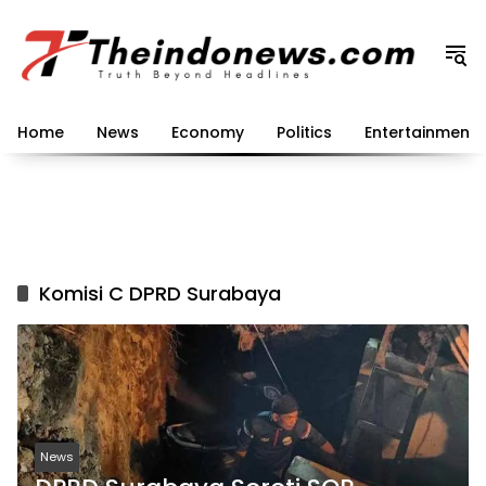
Langsung
ke
konten
Home
News
Economy
Politics
Entertainment
Komisi C DPRD Surabaya
News