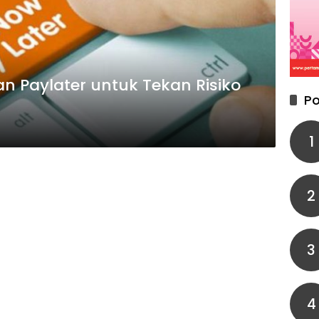
 Paylater untuk Tekan Risiko
Po
1
2
3
4