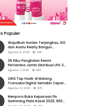
s Populer
Wujudkan Hunian Terjangkau, SIG
dan Asatu Realty Bangun
Perumahan di Cianjur
Agustus 6, 2025
948
36 Ribu Pangkalan Resmi
Pertamina Jamin Distribusi LPG 3
Kg Aman di Jawa Timur
Agustus 7, 2025
890
QRIS Tap Hadir di Malang,
Transaksi Digital Semakin Cepat
dan Mudah dengan Teknologi NFC
Agustus 13, 2025
870
Menpora Buka Kejuaraan Fin
Swimming Piala Kasal 2025, 900
Atlet Ambil Bagian
Agustus 10, 2025
864