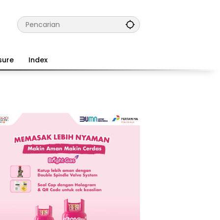
sure
Index