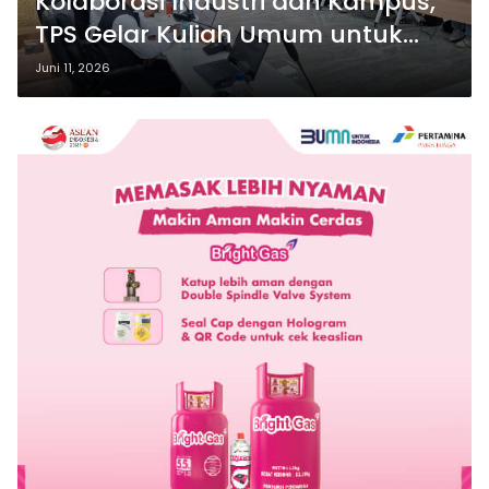
Kolaborasi Industri dan Kampus,
TPS Gelar Kuliah Umum untuk
Mahasiswa Akuntansi UNAIR
Juni 11, 2026