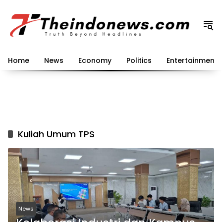
Langsung
ke
konten
Home
News
Economy
Politics
Entertainment
Kuliah Umum TPS
News