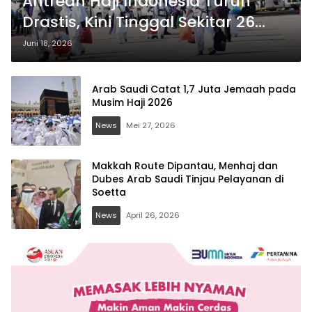
Antrean Haji Indonesia Turun
Drastis, Kini Tinggal Sekitar 26
Tahun.
Juni 18, 2026
Arab Saudi Catat 1,7 Juta Jemaah pada
Musim Haji 2026
News
Mei 27, 2026
Makkah Route Dipantau, Menhaj dan
Dubes Arab Saudi Tinjau Pelayanan di
Soetta
News
April 26, 2026