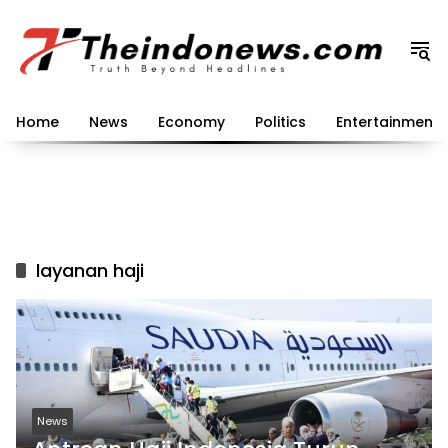
Langsung
ke
konten
Home
News
Economy
Politics
Entertainment
layanan haji
News