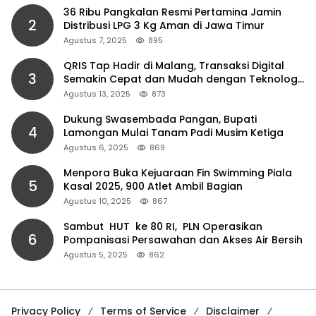
36 Ribu Pangkalan Resmi Pertamina Jamin
2
Distribusi LPG 3 Kg Aman di Jawa Timur
Agustus 7, 2025
895
QRIS Tap Hadir di Malang, Transaksi Digital
3
Semakin Cepat dan Mudah dengan Teknologi
NFC
Agustus 13, 2025
873
Dukung Swasembada Pangan, Bupati
4
Lamongan Mulai Tanam Padi Musim Ketiga
Agustus 6, 2025
869
Menpora Buka Kejuaraan Fin Swimming Piala
5
Kasal 2025, 900 Atlet Ambil Bagian
Agustus 10, 2025
867
Sambut HUT ke 80 RI, PLN Operasikan
6
Pompanisasi Persawahan dan Akses Air Bersih
Agustus 5, 2025
862
Privacy Policy
Terms of Service
Disclaimer